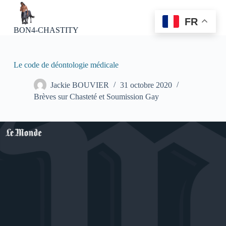
P
a
FR
s
BON4-CHASTITY
s
e
r
a
Le code de déontologie médicale
u
c
Jackie BOUVIER
31 octobre 2020
o
Brèves sur Chasteté et Soumission Gay
n
t
e
n
u