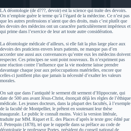
LA déontologie (de d???, devoir) est la science qui traite des devoirs.
On n’emploie guère le terme qu’à l’égard de la médecine. Ce n’est pas
que les autres professions n’aient que des droits, mais c’est plutôt que
les devoirs des médecins ont un caractère particulièrement impérieux et
qui prime dans l’exercice de leur art toute autre considération.
La déontologie médicale d’ailleurs, si elle fait la plus large place aux
devoirs des praticiens envers leurs patients, ne manque pas d’en
accorder une aussi aux convenances qu’entre eux les médecins doivent
respecter. Ces principes ne sont point nouveaux. Ils n’expriment pas
une réaction contre l’influence que la vie moderne laisse prendre
davantage chaque jour aux préoccupations matérielles, encore que
celles-ci justifient plus que jamais la nécessité d’exalter les valeurs
morales.
On sait que dans l’antiquité le serment dit serment d’Hippocrate, qui
date de 500 ans avant Jésus-Christ, énonçait déjà les règles de l’éthique
médicale. Les jeunes docteurs, dans la plupart des facultés, à l’exemple
de la faculté de Montpellier, le prêtent en soutenant leur thèse
inaugurale. Le public le connaît moins. Voici la version littérale,
traduite par MM. Riquet et E. des Places d’après le texte grec édité par
J. Petrequin (1878), tel que le rappelle dans sa préface au code de
déontologie le professeur Portes, président du conseil national de