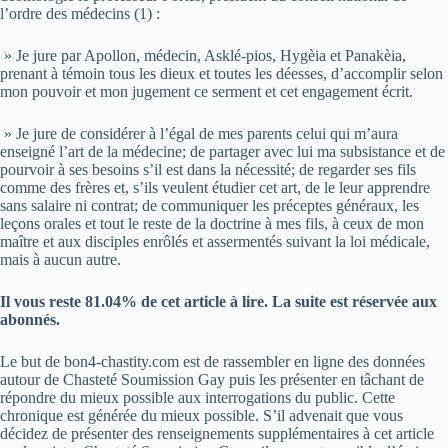
l’ordre des médecins (1) :
» Je jure par Apollon, médecin, Asklé-pios, Hygèia et Panakèia,
prenant à témoin tous les dieux et toutes les déesses, d’accomplir selon
mon pouvoir et mon jugement ce serment et cet engagement écrit.
» Je jure de considérer à l’égal de mes parents celui qui m’aura
enseigné l’art de la médecine; de partager avec lui ma subsistance et de
pourvoir à ses besoins s’il est dans la nécessité; de regarder ses fils
comme des frères et, s’ils veulent étudier cet art, de le leur apprendre
sans salaire ni contrat; de communiquer les préceptes généraux, les
leçons orales et tout le reste de la doctrine à mes fils, à ceux de mon
maître et aux disciples enrôlés et assermentés suivant la loi médicale,
mais à aucun autre.
Il vous reste 81.04% de cet article à lire. La suite est réservée aux
abonnés.
Le but de bon4-chastity.com est de rassembler en ligne des données
autour de Chasteté Soumission Gay puis les présenter en tâchant de
répondre du mieux possible aux interrogations du public. Cette
chronique est générée du mieux possible. S’il advenait que vous
décidez de présenter des renseignements supplémentaires à cet article