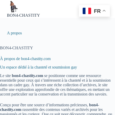
P
a
FR
s
BON4-CHASTITY
s
e
r
a
A propos
u
c
o
BON4-CHASTITY
n
t
À propos de bon4-chastity.com
e
n
Un espace dédié à la chasteté et soumission gay
u
Le site
bon4-chastity.com
se positionne comme une ressource
essentielle pour ceux qui s’intéressent à la chasteté et à la soumission
dans un cadre gay. À travers une riche collection d’archives, le site
offre une exploration approfondie de ces thématiques, en mettant un
accent particulier sur la conservation et la transmission des savoirs.
Conçu pour être une source d’informations précieuses,
bon4-
chastity.com
rassemble des contenus variés et archivés pour les
passionnés et les curieux. Que ce soit pour découvrir, comprendre, ou