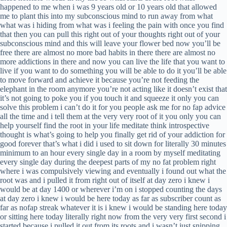
happened to me when i was 9 years old or 10 years old that allowed
me to plant this into my subconscious mind to run away from what
what was i hiding from what was i feeling the pain with once you find
that then you can pull this right out of your thoughts right out of your
subconscious mind and this will leave your flower bed now you’ll be
free there are almost no more bad habits in there there are almost no
more addictions in there and now you can live the life that you want to
live if you want to do something you will be able to do it you’ll be able
to move forward and achieve it because you’re not feeding the
elephant in the room anymore you’re not acting like it doesn’t exist that
it’s not going to poke you if you touch it and squeeze it only you can
solve this problem i can’t do it for you people ask me for no fap advice
all the time and i tell them at the very very root of it you only you can
help yourself find the root in your life meditate think introspective
thought is what’s going to help you finally get rid of your addiction for
good forever that’s what i did i used to sit down for literally 30 minutes
minimum to an hour every single day in a room by myself meditating
every single day during the deepest parts of my no fat problem right
where i was compulsively viewing and eventually i found out what the
root was and i pulled it from right out of itself at day zero i knew i
would be at day 1400 or wherever i’m on i stopped counting the days
at day zero i knew i would be here today as far as subscriber count as
far as nofap streak whatever it is i knew i would be standing here today
or sitting here today literally right now from the very very first second i
started because i pulled it out from its roots and i wasn’t just snipping