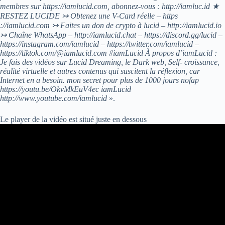
membres sur https://iamlucid.com, abonnez-vous : http://iamluc.id ★
RESTEZ LUCIDE ↣ Obtenez une V-Card réelle – https
://iamlucid.com ↣ Faites un don de crypto à lucid – http://iamlucid.io
↣ Chaîne WhatsApp – http://iamlucid.chat – https://discord.gg/lucid –
https://instagram.com/iamlucid – https://twitter.com/iamlucid –
https://tiktok.com/@iamlucid.com #iamLucid À propos d’iamLucid :
Je fais des vidéos sur Lucid Dreaming, le Dark web, Self- croissance,
réalité virtuelle et autres contenus qui suscitent la réflexion, car
Internet en a besoin. mon secret pour plus de 1000 jours nofap
https://youtu.be/OkvMkEuV4ec iamLucid
http://www.youtube.com/iamlucid
».
Le player de la vidéo est situé juste en dessous