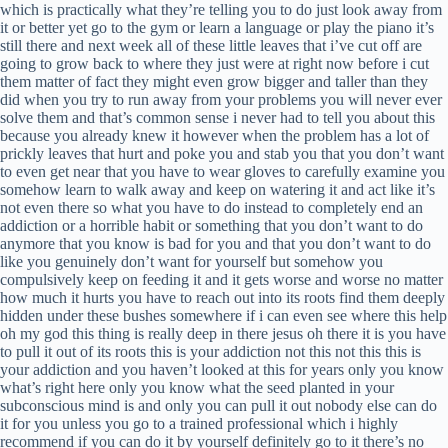
which is practically what they’re telling you to do just look away from
it or better yet go to the gym or learn a language or play the piano it’s
still there and next week all of these little leaves that i’ve cut off are
going to grow back to where they just were at right now before i cut
them matter of fact they might even grow bigger and taller than they
did when you try to run away from your problems you will never ever
solve them and that’s common sense i never had to tell you about this
because you already knew it however when the problem has a lot of
prickly leaves that hurt and poke you and stab you that you don’t want
to even get near that you have to wear gloves to carefully examine you
somehow learn to walk away and keep on watering it and act like it’s
not even there so what you have to do instead to completely end an
addiction or a horrible habit or something that you don’t want to do
anymore that you know is bad for you and that you don’t want to do
like you genuinely don’t want for yourself but somehow you
compulsively keep on feeding it and it gets worse and worse no matter
how much it hurts you have to reach out into its roots find them deeply
hidden under these bushes somewhere if i can even see where this help
oh my god this thing is really deep in there jesus oh there it is you have
to pull it out of its roots this is your addiction not this not this this is
your addiction and you haven’t looked at this for years only you know
what’s right here only you know what the seed planted in your
subconscious mind is and only you can pull it out nobody else can do
it for you unless you go to a trained professional which i highly
recommend if you can do it by yourself definitely go to it there’s no