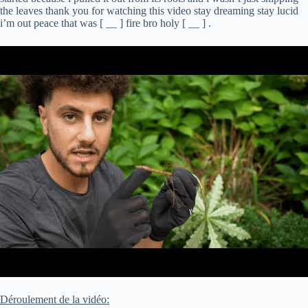
the leaves thank you for watching this video stay dreaming stay lucid
i’m out peace that was [ __ ] fire bro holy [ __ ] .
Déroulement de la vidéo: