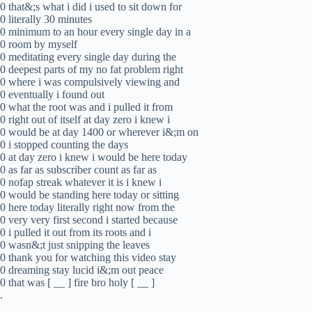
0 that&;s what i did i used to sit down for
0 literally 30 minutes
0 minimum to an hour every single day in a
0 room by myself
0 meditating every single day during the
0 deepest parts of my no fat problem right
0 where i was compulsively viewing and
0 eventually i found out
0 what the root was and i pulled it from
0 right out of itself at day zero i knew i
0 would be at day 1400 or wherever i&;m on
0 i stopped counting the days
0 at day zero i knew i would be here today
0 as far as subscriber count as far as
0 nofap streak whatever it is i knew i
0 would be standing here today or sitting
0 here today literally right now from the
0 very very first second i started because
0 i pulled it out from its roots and i
0 wasn&;t just snipping the leaves
0 thank you for watching this video stay
0 dreaming stay lucid i&;m out peace
0 that was [ __ ] fire bro holy [ __ ]
.