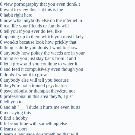
0 view pornography that you even don&;t
0 want to view this is it this is the
0 habit right here
0 now what anybody else on the internet in
0 real life your friends or family will
0 tell you if you ever do feel like
0 opening up to them which you most likely
0 won&;t because look how prickly that
0 thing is dude you don&;t want to show
0 anybody how pokey the weeds are in your
0 mind so you just stay back from it and
0 let it grow and you continue to water it
0 and feed it compulsively even though you
0 don&;t want it to grow
0 anybody else will tell you because
0 they&;re not a trained psychiatrist
0 psychologist or therapist they&;re not
0 professional in this area they&;ll just
0 tell you to
0 and ah [ __ ] dude it hurts me even hurts
0 me saying this
0 find a hobby
0 fill your time with something else
0 learn a sport
0 learn a language do something that will