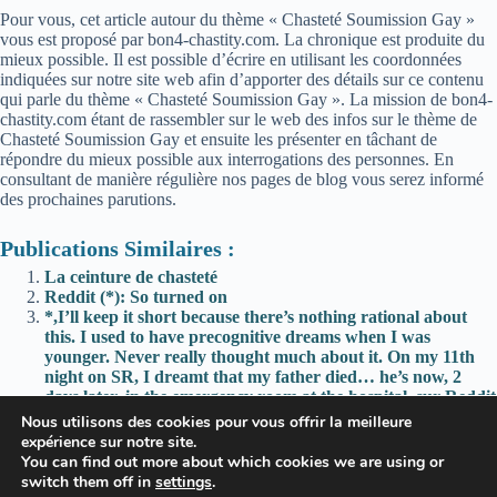
Pour vous, cet article autour du thème « Chasteté Soumission Gay »
vous est proposé par bon4-chastity.com. La chronique est produite du
mieux possible. Il est possible d’écrire en utilisant les coordonnées
indiquées sur notre site web afin d’apporter des détails sur ce contenu
qui parle du thème « Chasteté Soumission Gay ». La mission de bon4-
chastity.com étant de rassembler sur le web des infos sur le thème de
Chasteté Soumission Gay et ensuite les présenter en tâchant de
répondre du mieux possible aux interrogations des personnes. En
consultant de manière régulière nos pages de blog vous serez informé
des prochaines parutions.
Publications Similaires :
La ceinture de chasteté
Reddit (*): So turned on
*,I’ll keep it short because there’s nothing rational about
this. I used to have precognitive dreams when I was
younger. Never really thought much about it. On my 11th
night on SR, I dreamt that my father died… he’s now, 2
days later, in the emergency room at the hospital. sur Reddit
*; One year’s gone, and it felt like he deserved a final
Nous utilisons des cookies pour vous offrir la meilleure
reminder of what he’s been missing out on—and never get
expérience sur notre site.
back: Happy Anniversary!
You can find out more about which cookies we are using or
switch them off in
settings
.