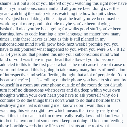
shame in it but a lot of you like 98 of you watching this right now have
this in your subconscious mind and all you’ve been doing over the
years watching the nofap videos watching the how to quit videos
you’ve just been taking a little snip at the leafs you’ve been maybe
working out more good job dude maybe you’ve been playing
basketball nice you’ve been going for walks good stuff you’ve been
learning how to code learning a new language no matter how many
times i snip these leaves as long as this is still planted in my
subconscious mind it will grow back next week i promise you you
have to ask yourself what happened to you when you were 5 6 7 8 12
13 14 years old that planted this into your subconscious mind what
kind of void was there in your heart that allowed you to become
addicted to this in the first place what is the root cause the root cause of
your problem and this is going to take many many hours of meditation
of introspective and self-reflecting thought that a lot of people don’t do
because they’re [ __ ] scrolling on their phone you have to sit down by
yourself in a room put your phone outside of the room do not disturb
turn it off no distractions whatsoever and dig deep within your own
thoughts within your own heart you have to ask yourself why do i
continue to do the things that i don’t want to do that’s horrible that’s
destroying me that is draining me i know i don’t want this i’m
watching this video right now which means that i really really don’t
want this that means that i’m down really really low and i don’t want
to do this anymore but somehow i keep on doing it i keep on feeding
these horrible weeds in my life so what starts at the root what