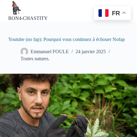
P
a
FR
s
BON4-CHASTITY
s
e
r
a
Youtube (no fap): Pourquoi vous continuez à échouer Nofap
u
c
Emmanuel FOULE
24 janvier 2025
o
Toutes natures.
n
t
e
n
u