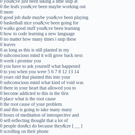
0 you&;ve just been taking a little snip at
0 the leafs you&;ve been maybe working out
0 more
0 good job dude maybe you&;ve been playing
0 basketball nice you&;ve been going for
0 walks good stuff you&;ve been learning
0 how to code learning a new language
0 no matter how many times i snip these
0 leaves
0 as long as this is still planted in my
0 subconscious mind it will grow back next
0 week i promise you
0 you have to ask yourself what happened
0 to you when you were 5 6 7 8 12 13 14
0 years old that planted this into your
0 subconscious mind what kind of void was
0 there in your heart that allowed you to
0 become addicted to this in the first
0 place what is the root cause
0 the root cause of your problem
0 and this is going to take many many
0 hours of meditation of introspective and
0 self-reflecting thought that a lot of
0 people don&;t do because they&;re [ __ ]
0 scrolling on their phone