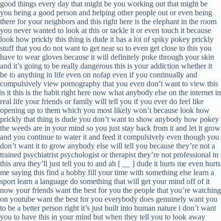
good things every day that might be you working out that might be
you being a good person and helping other people out or even being
there for your neighbors and this right here is the elephant in the room
you never wanted to look at this or tackle it or even touch it because
look how prickly this thing is dude it has a lot of spiky pokey prickly
stuff that you do not want to get near so to even get close to this you
have to wear gloves because it will definitely poke through your skin
and it’s going to be really dangerous this is your addiction whether it
be to anything in life even on nofap even if you continually and
compulsively view pornography that you even don’t want to view this
is it this is the habit right here now what anybody else on the internet in
real life your friends or family will tell you if you ever do feel like
opening up to them which you most likely won’t because look how
prickly that thing is dude you don’t want to show anybody how pokey
the weeds are in your mind so you just stay back from it and let it grow
and you continue to water it and feed it compulsively even though you
don’t want it to grow anybody else will tell you because they’re not a
trained psychiatrist psychologist or therapist they’re not professional in
this area they’ll just tell you to and ah [ __ ] dude it hurts me even hurts
me saying this find a hobby fill your time with something else learn a
sport learn a language do something that will get your mind off of it
now your friends want the best for you the people that you’re watching
on youtube want the best for you everybody does genuinely want you
to be a better person right it’s just built into human nature i don’t want
you to have this in your mind but when they tell you to look away