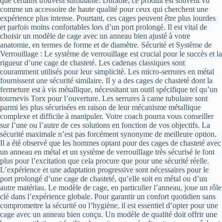
que certains trouvent stimulante. Durable, ce produit est souvent vu
comme un accessoire de haute qualité pour ceux qui cherchent une
expérience plus intense. Pourtant, ces cages peuvent être plus lourdes
et parfois moins confortables lors d’un port prolongé. Il est vital de
choisir un modèle de cage avec un anneau bien ajusté à votre
anatomie, en termes de forme et de diamètre. Sécurité et Système de
Verrouillage : Le système de verrouillage est crucial pour le succès et la
rigueur d’une cage de chasteté. Les cadenas classiques sont
couramment utilisés pour leur simplicité. Les micro-serrures en métal
fournissent une sécurité similaire. Il y a des cages de chasteté dont la
fermeture est à vis métallique, nécessitant un outil spécifique tel qu’un
tournevis Torx pour l’ouverture. Les serrures à came tubulaire sont
parmi les plus sécurisées en raison de leur mécanisme métallique
complexe et difficile à manipuler. Votre coach pourra vous conseiller
sur l’une ou l’autre de ces solutions en fonction de vos objectifs. La
sécurité maximale n’est pas forcément synonyme de meilleure option.
Il a été observé que les hommes optant pour des cages de chasteté avec
un anneau en métal et un système de verrouillage très sécurisé le font
plus pour l’excitation que cela procure que pour une sécurité réelle.
L’expérience et une adaptation progressive sont nécessaires pour le
port prolongé d’une cage de chasteté, qu’elle soit en métal ou d’un
autre matériau. Le modèle de cage, en particulier l’anneau, joue un rôle
clé dans l’expérience globale. Pour garantir un confort quotidien sans
compromettre la sécurité ou l’hygiène, il est essentiel d’opter pour une
cage avec un anneau bien conçu. Un modèle de qualité doit offrir une