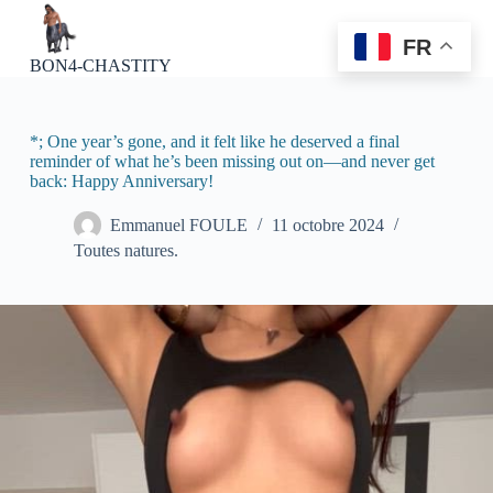
P
a
FR
s
BON4-CHASTITY
s
e
r
a
*; One year’s gone, and it felt like he deserved a final
u
reminder of what he’s been missing out on—and never get
c
back: Happy Anniversary!
o
n
Emmanuel FOULE
11 octobre 2024
t
Toutes natures.
e
n
u