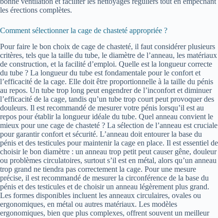
bonne ventilation et faciliter les nettoyages réguliers tout en empêchant
les érections complètes.
Comment sélectionner la cage de chasteté appropriée ?
Pour faire le bon choix de cage de chasteté, il faut considérer plusieurs
critères, tels que la taille du tube, le diamètre de l’anneau, les matériaux
de construction, et la facilité d’emploi. Quelle est la longueur correcte
du tube ? La longueur du tube est fondamentale pour le confort et
l’efficacité de la cage. Elle doit être proportionnelle à la taille du pénis
au repos. Un tube trop long peut engendrer de l’inconfort et diminuer
l’efficacité de la cage, tandis qu’un tube trop court peut provoquer des
douleurs. Il est recommandé de mesurer votre pénis lorsqu’il est au
repos pour établir la longueur idéale du tube. Quel anneau convient le
mieux pour une cage de chasteté ? La sélection de l’anneau est cruciale
pour garantir confort et sécurité. L’anneau doit entourer la base du
pénis et des testicules pour maintenir la cage en place. Il est essentiel de
choisir le bon diamètre : un anneau trop petit peut causer gêne, douleur
ou problèmes circulatoires, surtout s’il est en métal, alors qu’un anneau
trop grand ne tiendra pas correctement la cage. Pour une mesure
précise, il est recommandé de mesurer la circonférence de la base du
pénis et des testicules et de choisir un anneau légèrement plus grand.
Les formes disponibles incluent les anneaux circulaires, ovales ou
ergonomiques, en métal ou autres matériaux. Les modèles
ergonomiques, bien que plus complexes, offrent souvent un meilleur