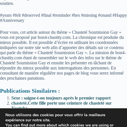
soutien.
#years #felt #deserved #final #reminder #hes #missing #onand #Happy
#Anniversary
Pour vous, cet article autour du thème « Chasteté Soumission Gay »
vous est proposé par bon4-chastity.com. La chronique est produite du
mieux possible. Il est possible d’écrire en utilisant les coordonnées
indiquées sur notre site web afin d’apporter des détails sur ce contenu
qui parle du thème « Chasteté Soumission Gay ». La mission de bon4-
chastity.com étant de rassembler sur le web des infos sur le thème de
Chasteté Soumission Gay et ensuite les présenter en tâchant de
répondre du mieux possible aux interrogations des personnes. En
consultant de manière régulière nos pages de blog vous serez informé
des prochaines parutions.
Publications Similaires :
Sexe : saigne-t-on toujours après le premier rapport
chasteté,Cette fille porte une ceinture de chasteté sur
Youtube
Reddit (*): I’m going out for drinks with friends, keys are
Nous utilisons des cookies pour vous offrir la meilleure
coming with me ofc. Hope not to lose them 😏
expérience sur notre site.
Reddit (*): Strong desire to eat healthier when practicing?
You can find out more about which cookies we are using or