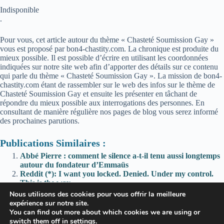
Indisponible
.
Pour vous, cet article autour du thème « Chasteté Soumission Gay »
vous est proposé par bon4-chastity.com. La chronique est produite du
mieux possible. Il est possible d’écrire en utilisant les coordonnées
indiquées sur notre site web afin d’apporter des détails sur ce contenu
qui parle du thème « Chasteté Soumission Gay ». La mission de bon4-
chastity.com étant de rassembler sur le web des infos sur le thème de
Chasteté Soumission Gay et ensuite les présenter en tâchant de
répondre du mieux possible aux interrogations des personnes. En
consultant de manière régulière nos pages de blog vous serez informé
des prochaines parutions.
Publications Similaires :
Abbé Pierre : comment le silence a-t-il tenu aussi longtemps
autour du fondateur d’Emmaüs
Reddit (*): I want you locked. Denied. Under my control.
This is the way.
*; Can you guess who fucks who in Locktober? 🤭
Nous utilisons des cookies pour vous offrir la meilleure
Reddit (*): Breathing techniques that actually worked for
expérience sur notre site.
me…
You can find out more about which cookies we are using or
switch them off in
settings
.