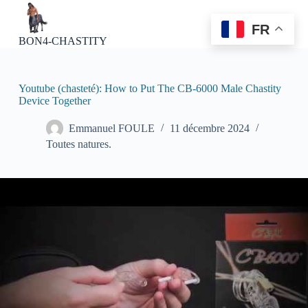
P
a
FR
s
BON4-CHASTITY
s
e
r
a
Youtube (chasteté): How to Put The CB-6000 Male Chastity
u
Device Together
c
o
Emmanuel FOULE
11 décembre 2024
n
Toutes natures.
t
e
n
u