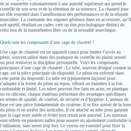
de se soumettre volontairement à une autorité supérieure qui prend le
contrôle de son sexe et de la rétention de sa semence. La chasteté joue
un rôle essentiel dans l’amélioration des performances et de la réussite
masculine. La contrainte des organes génitaux dans un accessoire, qu’il
soit sportif, étudiant ou cadre, crée un état psychologique distinct de
celui issu de la masturbation libre ou de la sexualité anarchique.
Quels sont les composants d’une cage de chasteté ?
Une cage de chasteté est un appareil conçu pour limiter l’accès au
pénis, souvent utilisé dans des pratiques de contrôle du plaisir sexuel
ou pour renforcer la discipline personnelle. Voici les composants
principaux d’une cage de chasteté : Le tube, souvent désigné comme la
cage, est la pièce principale du dispositif. Le pénis est enfermé dans
cette partie du dispositif. Le tube est typiquement façonné pour
s’adapter à la forme du pénis au repos, offrant un maintien à la fois
confortable et limité. Les tubes peuvent être faits en acier, en plastique
ou en silicone, chaque matériau présentant des avantages spécifiques
en termes de qualité, de confort, de sécurité et d’hygiène. L’anneau de
base est une pièce fondamentale du système. Il se fixe autour de la base
du pénis et en arrière des testicules. Il est attaché au tube pour garantir
que la cage reste stable et éviter tout retrait non autorisé. Les anneaux
sont offerts en plusieurs tailles pour assurer un ajustement confortable à
l’utilisateur, sans serrer trop fort. Le verrou est essentiel pour fixer la
cage à l’anneau de base. Les types de verrous varient, allant de