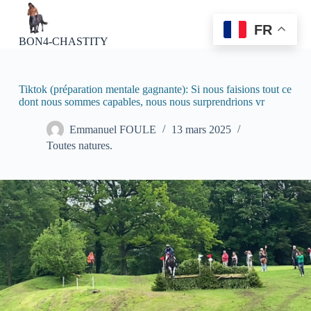
P
a
FR
s
BON4-CHASTITY
s
e
r
a
Tiktok (préparation mentale gagnante): Si nous faisions tout ce
u
dont nous sommes capables, nous nous surprendrions vr
c
o
Emmanuel FOULE
13 mars 2025
n
Toutes natures.
t
e
n
u