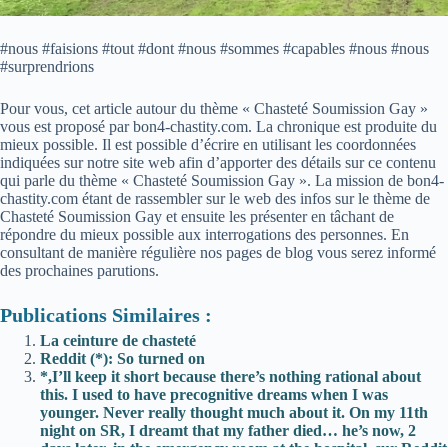
#nous #faisions #tout #dont #nous #sommes #capables #nous #nous
#surprendrions
Pour vous, cet article autour du thème « Chasteté Soumission Gay »
vous est proposé par bon4-chastity.com. La chronique est produite du
mieux possible. Il est possible d’écrire en utilisant les coordonnées
indiquées sur notre site web afin d’apporter des détails sur ce contenu
qui parle du thème « Chasteté Soumission Gay ». La mission de bon4-
chastity.com étant de rassembler sur le web des infos sur le thème de
Chasteté Soumission Gay et ensuite les présenter en tâchant de
répondre du mieux possible aux interrogations des personnes. En
consultant de manière régulière nos pages de blog vous serez informé
des prochaines parutions.
Publications Similaires :
La ceinture de chasteté
Reddit (*): So turned on
*,I’ll keep it short because there’s nothing rational about
this. I used to have precognitive dreams when I was
younger. Never really thought much about it. On my 11th
night on SR, I dreamt that my father died… he’s now, 2