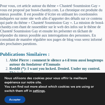
Pour vous, cet article autour du thème « Chasteté Soumission Gay »
vous est proposé par bon4-chastity.com. La chronique est produite du
mieux possible. Il est possible d’écrire en utilisant les coordonnées
indiquées sur notre site web afin d’apporter des détails sur ce contenu
qui parle du thème « Chasteté Soumission Gay ». La mission de bon4-
chastity.com étant de rassembler sur le web des infos sur le thème de
Chasteté Soumission Gay et ensuite les présenter en tâchant de
répondre du mieux possible aux interrogations des personnes. En
consultant de manière régulière nos pages de blog vous serez informé
des prochaines parutions.
Publications Similaires :
Abbé Pierre : comment le silence a-t-il tenu aussi longtemps
autour du fondateur d’Emmaüs
Reddit (*): I want you locked. Denied. Under my control.
This is the way.
*; Can you guess who fucks who in Locktober? 🤭
Nous utilisons des cookies pour vous offrir la meilleure
Reddit (*): Breathing techniques that actually worked for
expérience sur notre site.
me…
You can find out more about which cookies we are using or
switch them off in
settings
.
Accepter