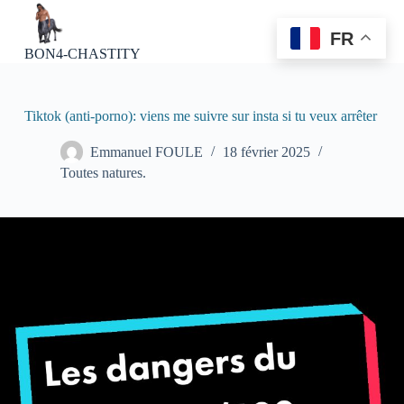
P
a
FR
s
BON4-CHASTITY
s
e
r
a
Tiktok (anti-porno): viens me suivre sur insta si tu veux arrêter
u
c
Emmanuel FOULE
18 février 2025
o
Toutes natures.
n
t
e
n
u