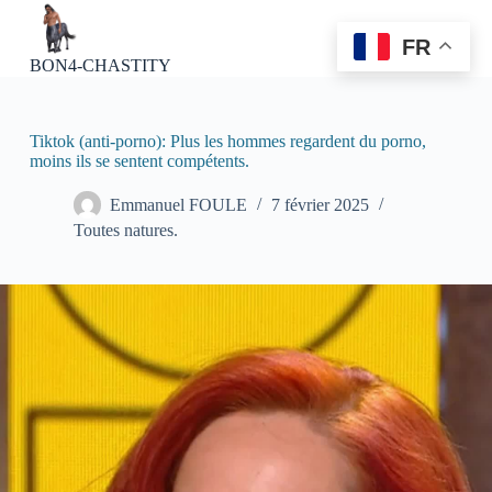
P
a
FR
s
BON4-CHASTITY
s
e
r
a
Tiktok (anti-porno): Plus les hommes regardent du porno,
u
moins ils se sentent compétents.
c
o
Emmanuel FOULE
7 février 2025
n
Toutes natures.
t
e
n
u