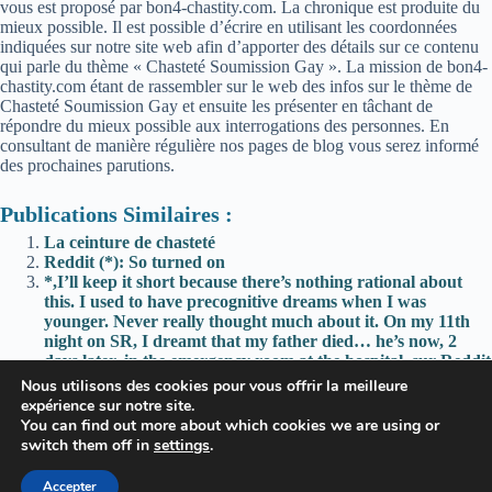
vous est proposé par bon4-chastity.com. La chronique est produite du
mieux possible. Il est possible d’écrire en utilisant les coordonnées
indiquées sur notre site web afin d’apporter des détails sur ce contenu
qui parle du thème « Chasteté Soumission Gay ». La mission de bon4-
chastity.com étant de rassembler sur le web des infos sur le thème de
Chasteté Soumission Gay et ensuite les présenter en tâchant de
répondre du mieux possible aux interrogations des personnes. En
consultant de manière régulière nos pages de blog vous serez informé
des prochaines parutions.
Publications Similaires :
La ceinture de chasteté
Reddit (*): So turned on
*,I’ll keep it short because there’s nothing rational about
this. I used to have precognitive dreams when I was
younger. Never really thought much about it. On my 11th
night on SR, I dreamt that my father died… he’s now, 2
days later, in the emergency room at the hospital. sur Reddit
*; One year’s gone, and it felt like he deserved a final
Nous utilisons des cookies pour vous offrir la meilleure
reminder of what he’s been missing out on—and never get
expérience sur notre site.
back: Happy Anniversary!
You can find out more about which cookies we are using or
switch them off in
settings
.
Accepter