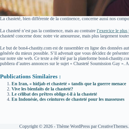
La chasteté, bien différente de la continence, concerne aussi nos compo
La chasteté n’est pas la continence, mais au contraire
l’exercice le plus 
chasteté concerne donc notre vie amoureuse, mais plus largement toutes 
Le but de bon4-chastity.com est de rassembler en ligne des données aut
générée du mieux possible. S’il advenait que vous décidez de présenter 
sur notre site web. Ce texte a été trié par la plateforme bon4-chastity
publiera d’autres annonces sur le sujet « Chasteté Soumission Gay ». A
Publications Similaires :
En Iran, « hidjab et chasteté » tandis que la guerre menace
Vive les bienfaits de la chasteté?
Le célibat des prêtres oblige-t-il à la chasteté
En Indonésie, des ceintures de chasteté pour les masseuses
Copyright © 2026 - Thème WordPress par
CreativeThemes
.