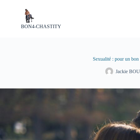
P
a
s
s
BON4-CHASTITY
e
r
a
u
c
o
Sexualité : pour un bon 
n
t
Jackie BO
e
n
u