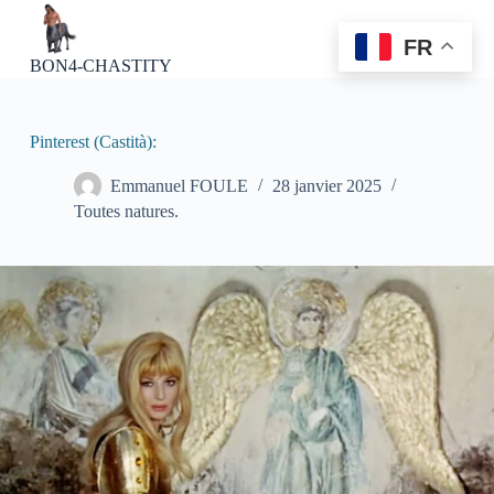
P
a
FR
s
BON4-CHASTITY
s
e
r
a
Pinterest (Castità):
u
c
Emmanuel FOULE
28 janvier 2025
o
Toutes natures.
n
t
e
n
u