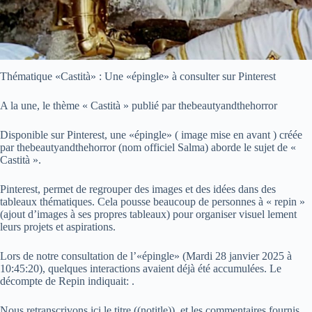
Thématique «Castità» : Une «épingle» à consulter sur Pinterest
A la une, le thème « Castità » publié par thebeautyandthehorror
Disponible sur Pinterest, une «épingle» ( image mise en avant ) créée
par thebeautyandthehorror (nom officiel Salma) aborde le sujet de «
Castità ».
Pinterest, permet de regrouper des images et des idées dans des
tableaux thématiques. Cela pousse beaucoup de personnes à « repin »
(ajout d’images à ses propres tableaux) pour organiser visuel lement
leurs projets et aspirations.
Lors de notre consultation de l’«épingle» (
Mardi 28 janvier 2025 à
10:45:20
), quelques interactions avaient déjà été accumulées. Le
décompte de Repin indiquait: .
Nous retranscrivons ici le titre ((notitle)), et les commentaires fournis