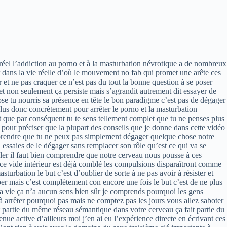
illé dans lequel on est captivé absorbé dans la zone complètement en phase avec ce qui se déroule comme porté par un courant magique et si un état très addictif et donc le sexe le porno et la masturbation c’est très lié aux flots pour la faire courte regarder du porno ça libère de la dopamine dans le cerveau la dopamine créé le focus créé la concentration et le focus créé le flou et donc c’est ça qu’il faut retrouver ailleurs en fait pour ne plus être addict au porno et la masturbation il faut retrouver ce [ __ ] de flou dans d’autres activités il faut que vous trouver d’autres sources de flou que ça et le flou en gros vous pouvez le déclencher dans les activités dans lesquelles vous êtes chez mg mais dans lesquels en même temps vous avancez bien il vous avez des raisons motivant d’avancé quand on travaille sur quelque chose et qu’on est dans le flou on est déjà dans cet état d’ébullition et d’échappement que nous recherche et on n’a plus vraiment envie d’aller voir ailleurs au contraire on n’a pas envie que ça s’arrête et donc dans ces conditions on n’a plus vraiment envie de distraction on n’a plus besoin d’elle et donc elles n’ont plus de pouvoir d’attraction sur nous et ça c’est vraiment une clé à comprendre la raison principale pour laquelle vous allez vers les distractions c’est parce que les activités de votre mode de vie ne nous fournissent pas déjà cet état d’excitation addictif que notre cerveau recherche dans cet état de flou même si quelqu’un nous proposer un truc qui normalement nous ferait très envie on lui dirait plus tard parce qu’on est déjà en train de vivre une aventure excitante et addictives en interne c’est dire la puissance de cet état c’est comme une drogue était en fait ne vous ne prenez pas une personne qui est passionné par quelque chose de productif dans son cerveau c’est plus ou moins les mêmes circuits cérébraux que l’addiction qui se cacher à sa passion autrement dit on peut voir une passion comme une forme d’addiction de qualité et donc la vérité c’est que notre cerveau cherche des addictions et s’y fait pas d’efforts pour développer les addictions de qualité qui implique de créer de construire de réfléchir de développer d’apprendre de devenir meilleurs et cetera eh bien tu vas sûrement te retrouver par défaut avec sa diction de basse qualité comme la masturbation le porno les drogues en substance est il dans une certaine mesure la télé youtube les réseaux sociaux les jeux vidéo etc le flou dont des activités constructive permet de se débarrasser naturellement des distractions à la con parce que quand tu es dans le flou tu est remplie qui n’a rien besoin de plus encore une fois la raison principale pour laquelle on va vers les distractions c’est parce que les activités de notre mode de vie ne fournissent pas déjà cet état d’excitation que l’on recherche elles nous fournissent pas à cette courant elle nous remplissent bas et donc on sent un peu vide on est dans une sorte de manque et à partir du moment où on est dans cet état de manque cherchez distractions comme la masturbation et le porno devient compulsif on est comme obligé de se distraire pour ne pas ressentir ce manque il s’est inquiété les gr imaginez notre espace mental comme le ciel et les distractions comme le porno et compagnies comme des étoiles nos activités principales se mettre comme un soleil qui brille super fort pourquoi parce qu’en soleil brille suffisamment il masque les étoiles on et voit même plus elle non plus de tout voir les étoiles vous les voyez seulement quand le soleil commence à baisser quand il perd en puissance et quand le rayonnement du soleil a trop baissé ça devient inévitable et voir les étoiles on ne peut plus y échapper et donc si vous essayez de dégager une étoile de votre ciel mais qu’en même temps on n’essayait pas de créer un [ __ ] de soleil eh bien vous faites du mal coréen ce que vous faites n’est pas malin parce que quand vous aurez créé un [ __ ] de soleil l’étoile à la con elle va automatiquement devenir invisible sans rien faire du tout à son propos et on peut faire le même p