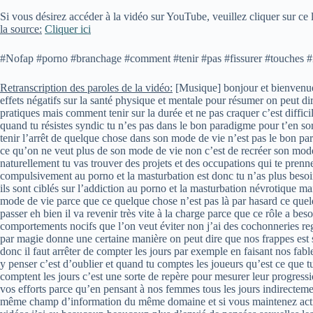
Si vous désirez accéder à la vidéo sur YouTube, veuillez cliquer sur ce l
la source:
Cliquer ici
#Nofap #porno #branchage #comment #tenir #pas #fissurer #touches #
Retranscription des paroles de la vidéo:
[Musique] bonjour et bienvenue sa bertrand de la fondation maeght easter l’école des héros du monde réel l’addiction au porno et à la masturbation névrotique a de nombreux effets négatifs sur la santé physique et mentale pour résumer on peut dire que ça nous prédispose à manquer d’énergie et d’intérêt pour avancer dans la vie réelle d’où le mouvement no fab qui promet une arête ces pratiques mais comment tenir sur la durée et ne pas craquer c’est difficile pour beaucoup de personnes et c’est difficile parce que comment tenir et ne pas craquer ce n’est pas du tout la bonne question à se poser quand tu résistes syndic tu n’es pas dans le bon paradigme pour t’en sortir carl jung le foehn le psychologue disait ce à quoi tu résistes persiste et non seulement ça persiste mais s’agrandit autrement dit essayer de tenir l’arrêt de quelque chose dans son mode de vie n’est pas le bon paradigme parce qu indirectement en essayant de repousser ce quelque chose tu nourris sa présence en tête le bon paradigme c’est pas de dégager ce qu’on ne veut plus de son mode de vie non c’est de recréer son mode de vie de sorte à ce qu’ils aient plus de places pour ce qu’on ne veut plus donc concrètement pour arrêter le porno et la masturbation naturellement tu vas trouver des projets et des occupations qui te prennent tellement la tête qu’il prenne toute la place dans son espace mental et que par conséquent tu te sens tellement complet que tu ne penses plus compulsivement au porno et la masturbation est donc tu n’as plus besoin de résister parce qu’il n’ya plus rien n’a résisté au passage j’en profite pour préciser que la plupart des conseils que je donne dans cette vidéo ils sont ciblés sur l’addiction au porno et la masturbation névrotique mais ils peuvent s’appliquer à toutes les addictions en fait il faut bien comprendre que 