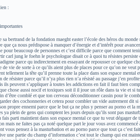
ien :
importantes
tu ne peux pas simplement dégager quelque chose notre mode de vie parce que ce quelque chose n’est pas là par hasard ce quelque chose aussi nocif et toxiques soit il il joue un rôle dans ta vie et si tu essaies de le dégager sans remplacer son rôle qu’est ce qui va se passer eh bien il va revenir très vite à la charge parce que ce rôle a besoin d’être comblé et que ton cerveau déconditionner cassin pour le combler il faut bien comprendre que notre cerveau nous pousse à ces comportements nocifs que l’on veut éviter non j’ai des cochonneries regarder des cochonneries et cetera pour combler un vide autrement dit si ce vide intérieur est déjà comblé les compulsions disparaîtront comme par magie donne une certaine manière on peut dire que nos frappes est son propre ennemi parce que le but ça ne plus y penser au porno et la masturbation le but c’est d’oublier de sorte à ne pas avoir à résister et donc il faut arrêter de compter les jours par exemple en faisant nos fables ya plein de gens qui comptent les jours depuis qu’ils sont pas masturber mais c’est complètement con encore une fois le but c’est de ne plus y penser c’est d’oublier et quand tu comptes les joueurs qu’est ce que tu fais parti maintient dans son espace mental ce que tu veut dégager de ta vie ça n’a aucun sens bien sûr je comprends pourquoi les gens comptent les jours c’est une sorte de repère pour mesurer leur progression mais ne faites pas ça noté quelque part le jour vous avez commencé à arrêter pourquoi pas mais ne comptez pas les jours vous allez saboter vos efforts parce qu’en pensant à nos femmes tous les jours indirectement vous pensez à la masturbation et au porno parce que tout ça c’est fait partie du même réseau sémantique dans votre cerveau ça fait partie du même champ d’information du même domaine et si vous maintenez active une partie du champ d’information c’est tout le champ qui est maintenue active d’ailleurs moi j’en ai eu l’expérience directe en écrivant ces vidéos j’ai eu beaucoup beaucoup plus d’envié de pensées sexuelles les jours où j’ai écrit ces vidéos que les jours où j’écris sur des sujets qui n’ont rien à voir avec le domaine du sexe troisième clé importante à comprendre se masturber éjaculer c’est une forme de libération d’énergie et donc il faut canaliser et transmuter cette énergie que tu as en toi dans une autre libération évidemment le plus évident est primitif de l’exercice physique et la musculation si vous vous déchargez bien pendant le sport vous n’aurez plus autant de charges qu’ils aient envie de sortir après donc trouvez vous une activité physique dans laquelle vous dépensez ça a tellement d’autres bénéfices en plus ce sera vraiment qu’on néglige et ça au-delà de ça trouver des projets constructifs trouver des activités créatives dans lequel versées et canaliser votre énergie pour faire quelque chose de plus excitantes la masturbation et porno quelque chose qu’ils voient une force d’attraction tellement forte qu’elle va naturellement vous tirer et vous éloigner de tout ça la masturbation ça nous met dans un certain état physiologiquement très similaire à ce qu’on appelle le flou les cas de flou c’est un état de conscience et de concentration assez primal qui se déclenchent typiquement quand on a immergé dans activités excitante c’est un état assez près mal parce que quand tu es dans le flou toute la gauche du cerveau moderne associée à l’ego la petite voix intérieure qui juge qu’ils critiquent qui doute qui fixait des réflexions négative etc elle est pratiquement débrancher et est un peu dans cet état de flon et l’énergie qui libéré par cette déconnexion se versent dans le reste du cerveau et permet une expression puissante dans notre subconscient qui se traduit par une sorte d’éveil des sens et une concentration fluide sans aucun parasite âge mental d’où le monde s’est tu et à flot en anglais ça renvoie à tous qui s’enchaînent très fluide mans comme s’ils avaient un puissant courant porteur derrière du coup le flou c’est un état dans lequel on se sent bien dans lequel on s’oublie dans lequel on est pleinement éve