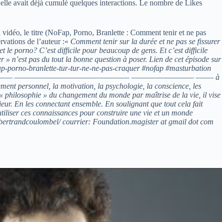
, elle avait déjà cumulé quelques interactions. Le nombre de Likes
a vidéo, le titre (NoFap, Porno, Branlette : Comment tenir et ne pas
rvations de l’auteur :«
Comment tenir sur la durée et ne pas se fissurer
t le porno? C’est difficile pour beaucoup de gens. Et c’est difficile
r » n’est pas du tout la bonne question à poser. Lien de cet épisode sur
nofap-porno-branlette-tur-tur-ne-ne-pas-craquer #nofap #masturbation
———— ————————————————– ————————— ——– à
ment personnel, la motivation, la psychologie, la conscience, les
e « philosophie » du changement du monde par maîtrise de la vie, il vise
eur. En les connectant ensemble. En soulignant que tout cela fait
utiliser ces connaissances pour construire une vie et un monde
/bertrandcoulombel/ courrier: Foundation.magister at gmail dot com