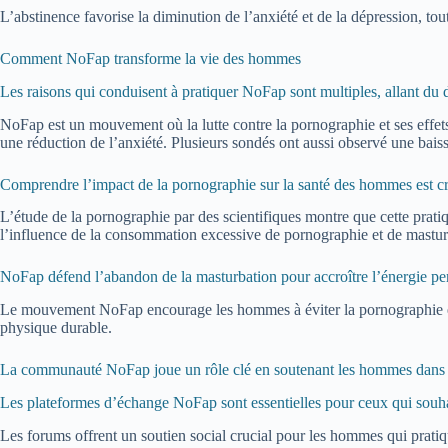
L’abstinence favorise la diminution de l’anxiété et de la dépression, t
Comment NoFap transforme la vie des hommes
Les raisons qui conduisent à pratiquer NoFap sont multiples, allant du dé
NoFap est un mouvement où la lutte contre la pornographie et ses effets
une réduction de l’anxiété. Plusieurs sondés ont aussi observé une baiss
Comprendre l’impact de la pornographie sur la santé des hommes est cr
L’étude de la pornographie par des scientifiques montre que cette pratiq
l’influence de la consommation excessive de pornographie et de masturb
NoFap défend l’abandon de la masturbation pour accroître l’énergie pe
Le mouvement NoFap encourage les hommes à éviter la pornographie et la
physique durable.
La communauté NoFap joue un rôle clé en soutenant les hommes dans l
Les plateformes d’échange NoFap sont essentielles pour ceux qui souhai
Les forums offrent un soutien social crucial pour les hommes qui pratiq