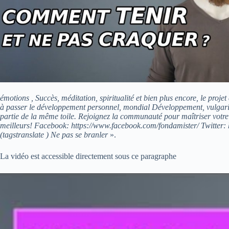
émotions , Succès, méditation, spiritualité et bien plus encore, le pro
à passer le développement personnel, mondial Développement, vulgarisat
partie de la même toile. Rejoignez la communauté pour maîtriser votre 
meilleurs! Facebook: https://www.facebook.com/fondamister/ Twitter: 
(tagstranslate ) Ne pas se branler
».
La vidéo est accessible directement sous ce paragraphe