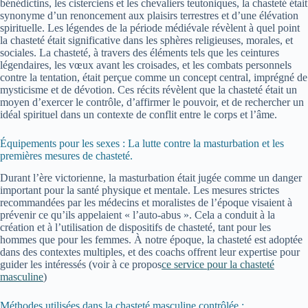
bénédictins, les cisterciens et les chevaliers teutoniques, la chasteté était
synonyme d’un renoncement aux plaisirs terrestres et d’une élévation
spirituelle. Les légendes de la période médiévale révèlent à quel point
la chasteté était significative dans les sphères religieuses, morales, et
sociales. La chasteté, à travers des éléments tels que les ceintures
légendaires, les vœux avant les croisades, et les combats personnels
contre la tentation, était perçue comme un concept central, imprégné de
mysticisme et de dévotion. Ces récits révèlent que la chasteté était un
moyen d’exercer le contrôle, d’affirmer le pouvoir, et de rechercher un
idéal spirituel dans un contexte de conflit entre le corps et l’âme.
Équipements pour les sexes : La lutte contre la masturbation et les
premières mesures de chasteté.
Durant l’ère victorienne, la masturbation était jugée comme un danger
important pour la santé physique et mentale. Les mesures strictes
recommandées par les médecins et moralistes de l’époque visaient à
prévenir ce qu’ils appelaient « l’auto-abus ». Cela a conduit à la
création et à l’utilisation de dispositifs de chasteté, tant pour les
hommes que pour les femmes. À notre époque, la chasteté est adoptée
dans des contextes multiples, et des coachs offrent leur expertise pour
guider les intéressés (voir à ce propos
ce service pour la chasteté
masculine
)
Méthodes utilisées dans la chasteté masculine contrôlée :