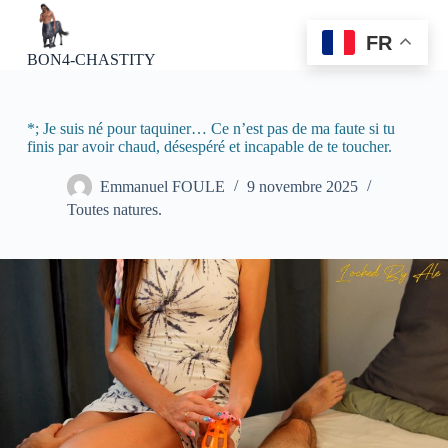
P
a
FR
s
BON4-CHASTITY
s
e
r
a
*; Je suis né pour taquiner… Ce n’est pas de ma faute si tu
u
finis par avoir chaud, désespéré et incapable de te toucher.
c
o
Emmanuel FOULE
9 novembre 2025
n
Toutes natures.
t
e
n
u