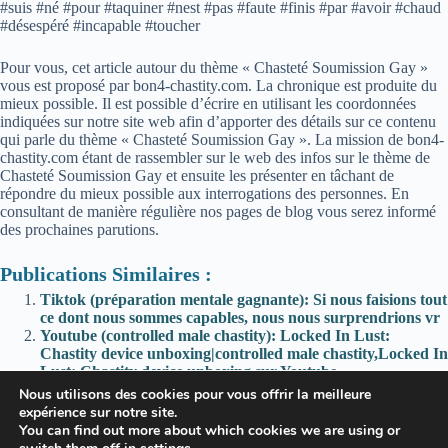
#suis #né #pour #taquiner #nest #pas #faute #finis #par #avoir #chaud
#désespéré #incapable #toucher
Pour vous, cet article autour du thème « Chasteté Soumission Gay »
vous est proposé par bon4-chastity.com. La chronique est produite du
mieux possible. Il est possible d’écrire en utilisant les coordonnées
indiquées sur notre site web afin d’apporter des détails sur ce contenu
qui parle du thème « Chasteté Soumission Gay ». La mission de bon4-
chastity.com étant de rassembler sur le web des infos sur le thème de
Chasteté Soumission Gay et ensuite les présenter en tâchant de
répondre du mieux possible aux interrogations des personnes. En
consultant de manière régulière nos pages de blog vous serez informé
des prochaines parutions.
Publications Similaires :
Tiktok (préparation mentale gagnante): Si nous faisions tout
ce dont nous sommes capables, nous nous surprendrions vr
Youtube (controlled male chastity): Locked In Lust:
Chastity device unboxing|controlled male chastity,Locked In
Lust: Chastity device unboxing sur Youtube
no fap,Pas d’attraction féminine FAP Telugu sur Youtube
Nous utilisons des cookies pour vous offrir la meilleure
onanismo; La bonne façon de dire est une personne atteinte
expérience sur notre site.
de nanisme mais j’ai besoin d’enseigner à Cauêt
You can find out more about which cookies we are using or