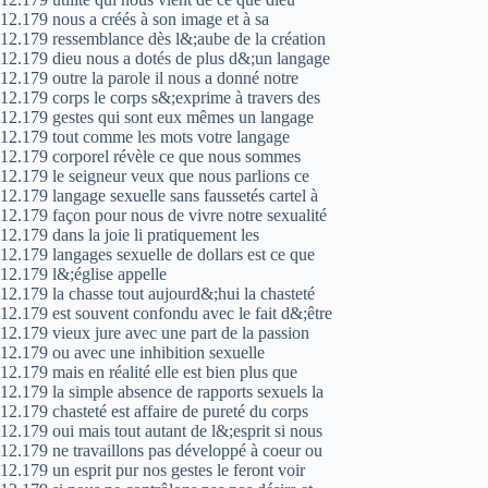
12.179 nous a créés à son image et à sa
12.179 ressemblance dès l&;aube de la création
12.179 dieu nous a dotés de plus d&;un langage
12.179 outre la parole il nous a donné notre
12.179 corps le corps s&;exprime à travers des
12.179 gestes qui sont eux mêmes un langage
12.179 tout comme les mots votre langage
12.179 corporel révèle ce que nous sommes
12.179 le seigneur veux que nous parlions ce
12.179 langage sexuelle sans faussetés cartel à
12.179 façon pour nous de vivre notre sexualité
12.179 dans la joie li pratiquement les
12.179 langages sexuelle de dollars est ce que
12.179 l&;église appelle
12.179 la chasse tout aujourd&;hui la chasteté
12.179 est souvent confondu avec le fait d&;être
12.179 vieux jure avec une part de la passion
12.179 ou avec une inhibition sexuelle
12.179 mais en réalité elle est bien plus que
12.179 la simple absence de rapports sexuels la
12.179 chasteté est affaire de pureté du corps
12.179 oui mais tout autant de l&;esprit si nous
12.179 ne travaillons pas développé à coeur ou
12.179 un esprit pur nos gestes le feront voir