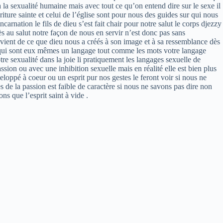
la sexualité humaine mais avec tout ce qu’on entend dire sur le sexe il
riture sainte et celui de l’église sont pour nous des guides sur qui nous
arnation le fils de dieu s’est fait chair pour notre salut le corps djezzy
ès au salut notre façon de nous en servir n’est donc pas sans
 vient de ce que dieu nous a créés à son image et à sa ressemblance dès
es qui sont eux mêmes un langage tout comme les mots votre langage
e sexualité dans la joie li pratiquement les langages sexuelle de
assion ou avec une inhibition sexuelle mais en réalité elle est bien plus
veloppé à coeur ou un esprit pur nos gestes le feront voir si nous ne
s de la passion est faible de caractère si nous ne savons pas dire non
s que l’esprit saint à vide .