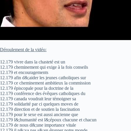
Déroulement de la vidéo:
12.179 vivre dans la chasteté est un
12.179 cheminement qui exige à la fois conseils
12.179 et encouragements
12.179 afin d&;aider les jeunes catholiques sur
12.179 ce cheminement ambitieux la commission
12.179 épiscopale pour la doctrine de la
12.179 conférence des évêques catholiques du
12.179 canada voudrait leur témoigner sa
12.179 solidarité par ci quelques moves de
12.179 direction et de soutien la fascination
12.179 pour le sexe est aussi ancienne que
12.179 l&;humanité est l&;époux chacune et chacun
12.179 de nous d&;une importance vitale
12.179 il n&;ya pas s&;en étonner notre monde