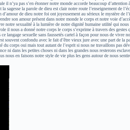
le il n’ya pas s’en étonner notre monde accorde beaucoup d’attention à 
 la sagesse la parole de dieu est clair notre route l’enseignement de l’éc
n d’amour de dieu notre foi ont joyeusement au sérieux le mystère de l’inc
r rendre son amour présent dans notre monde le corps et notre voie d’acc
 notre sexualité à la lumière de notre dignité humaine utilité qui nous
arole il nous a donné notre corps le corps s’exprime à travers des gest
e langage sexuelle sans faussetés cartel à façon pour nous de vivre notr
 est souvent confondu avec le fait d’être vieux jure avec une part de la p
té du corps oui mais tout autant de l’esprit si nous ne travaillons pas dé
nce ni dans les petites choses ni dans les grandes nous resterons esclave
 nous en faisons notre style de vie plus les gens autour de nous sentiron