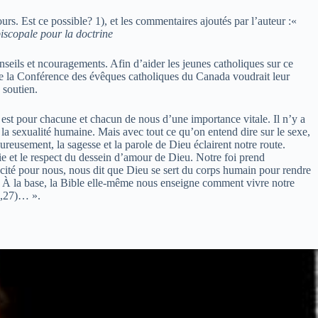
urs. Est ce possible? 1), et les commentaires ajoutés par l’auteur :«
iscopale pour la doctrine
nseils et ncouragements. Afin d’aider les jeunes catholiques sur ce
e la Conférence des évêques catholiques du Canada voudrait leur
 soutien.
l est pour chacune et chacun de nous d’une importance vitale. Il n’y a
la sexualité humaine. Mais avec tout ce qu’on entend dire sur le sexe,
eureusement, la sagesse et la parole de Dieu éclairent notre route.
ie et le respect du dessein d’amour de Dieu. Notre foi prend
suscité pour nous, nous dit que Dieu se sert du corps humain pour rendre
. À la base, la Bible elle-même nous enseigne comment vivre notre
 1,27)… ».