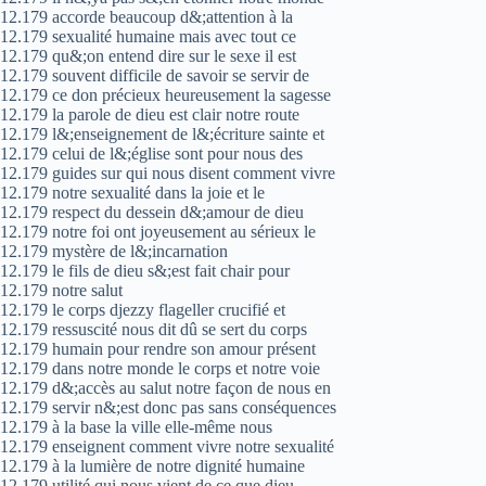
12.179 accorde beaucoup d&;attention à la
12.179 sexualité humaine mais avec tout ce
12.179 qu&;on entend dire sur le sexe il est
12.179 souvent difficile de savoir se servir de
12.179 ce don précieux heureusement la sagesse
12.179 la parole de dieu est clair notre route
12.179 l&;enseignement de l&;écriture sainte et
12.179 celui de l&;église sont pour nous des
12.179 guides sur qui nous disent comment vivre
12.179 notre sexualité dans la joie et le
12.179 respect du dessein d&;amour de dieu
12.179 notre foi ont joyeusement au sérieux le
12.179 mystère de l&;incarnation
12.179 le fils de dieu s&;est fait chair pour
12.179 notre salut
12.179 le corps djezzy flageller crucifié et
12.179 ressuscité nous dit dû se sert du corps
12.179 humain pour rendre son amour présent
12.179 dans notre monde le corps et notre voie
12.179 d&;accès au salut notre façon de nous en
12.179 servir n&;est donc pas sans conséquences
12.179 à la base la ville elle-même nous
12.179 enseignent comment vivre notre sexualité
12.179 à la lumière de notre dignité humaine
12.179 utilité qui nous vient de ce que dieu