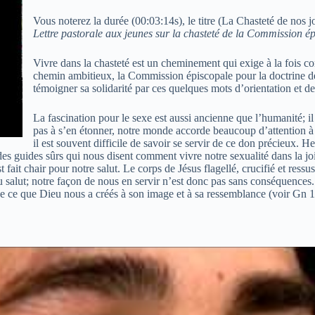
Vous noterez la durée (00:03:14s), le titre (La Chasteté de nos jo
Lettre pastorale aux jeunes sur la chasteté de la Commission ép
Vivre dans la chasteté est un cheminement qui exige à la fois co
chemin ambitieux, la Commission épiscopale pour la doctrine d
témoigner sa solidarité par ces quelques mots d’orientation et de
La fascination pour le sexe est aussi ancienne que l’humanité; i
pas à s’en étonner, notre monde accorde beaucoup d’attention à 
il est souvent difficile de savoir se servir de ce don précieux. H
des guides sûrs qui nous disent comment vivre notre sexualité dans la jo
t fait chair pour notre salut. Le corps de Jésus flagellé, crucifié et res
 salut; notre façon de nous en servir n’est donc pas sans conséquences
t de ce que Dieu nous a créés à son image et à sa ressemblance (voir Gn