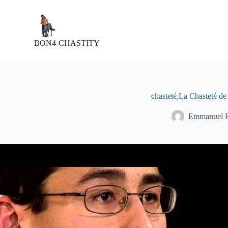
P
a
s
s
BON4-CHASTITY
e
r
a
u
c
o
chasteté,La Chasteté de 
n
t
Emmanuel
e
n
u