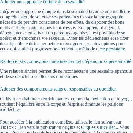
Adopter une approche éthique de la sexualité
Intégrer une approche éthique dans la sexualité favorise une meilleure
compréhension de soi et de ses partenaires Cesser la pornographie
nécessite de prendre conscience de ses effets, de disposer des bons
outils et d’être soutenu dans le processus. En apprenant à gérer la
dépendance et en suivant un parcours organisé, il est possible de se
libérer et d’enrichir sa vie sexuelle. Éviter les déclencheurs et se fixer
des objectifs réalistes permet de mieux gérer il y a des options pour
ceux qui veulent progresser notamment la méthode de
ce prestataire
.
Renforcer ses connexions humaines permet d’épanouir sa personnalité
Une relation sincère permet de se reconnecter à une sexualité épanouie
et de se détacher des illusions numériques
Adopter des comportements sains et responsables au quotidien
Cultiver des habitudes enrichissantes, comme la méditation ou le yoga,
soutient l’équilibre entre le corps et l’esprit et diminue les pulsions
irréfléchies
Pour accéder à la publication complète, utilisez le lien suivant sur
TikTok :
Lien vers la publication originale:
Cliquez sur ce lien.
. Vous
aurez l’occasion de voir le post et de vous joindre à la conversation en