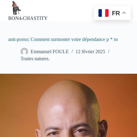
P
a
FR
s
BON4-CHASTITY
s
e
r
a
anti-porno; Comment surmonter votre dépendance p * rn
u
c
Emmanuel FOULE
12 février 2025
o
Toutes natures.
n
t
e
n
u