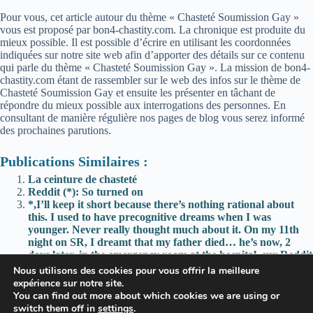
Pour vous, cet article autour du thème « Chasteté Soumission Gay »
vous est proposé par bon4-chastity.com. La chronique est produite du
mieux possible. Il est possible d’écrire en utilisant les coordonnées
indiquées sur notre site web afin d’apporter des détails sur ce contenu
qui parle du thème « Chasteté Soumission Gay ». La mission de bon4-
chastity.com étant de rassembler sur le web des infos sur le thème de
Chasteté Soumission Gay et ensuite les présenter en tâchant de
répondre du mieux possible aux interrogations des personnes. En
consultant de manière régulière nos pages de blog vous serez informé
des prochaines parutions.
Publications Similaires :
La ceinture de chasteté
Reddit (*): So turned on
*,I’ll keep it short because there’s nothing rational about
this. I used to have precognitive dreams when I was
younger. Never really thought much about it. On my 11th
night on SR, I dreamt that my father died… he’s now, 2
days later, in the emergency room at the hospital. sur Reddit
*; One year’s gone, and it felt like he deserved a final
Nous utilisons des cookies pour vous offrir la meilleure
reminder of what he’s been missing out on—and never get
expérience sur notre site.
back: Happy Anniversary!
You can find out more about which cookies we are using or
switch them off in
settings
.