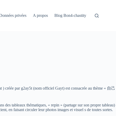
Données privées
A propos
Blog Bon4-chastity
nt ) créée par g2ay5t (nom officiel Gayt) est consacrée au thème « 自己
dans des tableaux thématiques, « repin » (partage sur son propre tableau)
nt, en faisant circuler leur photos images et visuel s de toutes sortes.