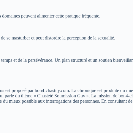
es domaines peuvent alimenter cette pratique fréquente.
e se masturber et peut distordre la perception de la sexualité.
 temps et de la persévérance. Un plan structuré et un soutien bienveillan
 est proposé par bon4-chastity.com. La chronique est produite du mieux 
u qui parle du thème « Chasteté Soumission Gay ». La mission de bon4-ch
e du mieux possible aux interrogations des personnes. En consultant de