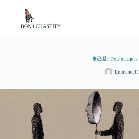
P
a
s
s
BON4-CHASTITY
e
r
a
u
c
o
自己愛; Trois masques d’
n
t
Emmanuel
e
n
u