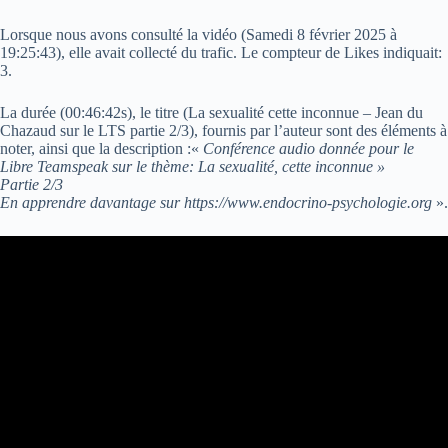
Lorsque nous avons consulté la vidéo (
Samedi 8 février 2025 à
19:25:43
), elle avait collecté du trafic. Le compteur de Likes indiquait:
3.
La durée (00:46:42s), le titre (La sexualité cette inconnue – Jean du
Chazaud sur le LTS partie 2/3), fournis par l’auteur sont des éléments à
noter, ainsi que la description :«
Conférence audio donnée pour le
Libre Teamspeak sur le thème: La sexualité, cette inconnue »
Partie 2/3
En apprendre davantage sur https://www.endocrino-psychologie.org
».