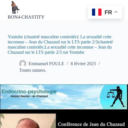
P
a
FR
s
BON4-CHASTITY
s
e
r
a
Youtube (chasteté masculine controlée): La sexualité cette
u
inconnue – Jean du Chazaud sur le LTS partie 2/3|chasteté
c
masculine controlée,La sexualité cette inconnue – Jean du
o
Chazaud sur le LTS partie 2/3 sur Youtube
n
t
Emmanuel FOULE
8 février 2025
e
Toutes natures.
n
u