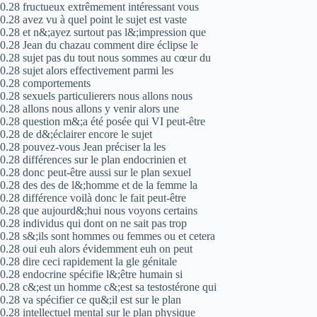
0.28 fructueux extrêmement intéressant vous
0.28 avez vu à quel point le sujet est vaste
0.28 et n&;ayez surtout pas l&;impression que
0.28 Jean du chazau comment dire éclipse le
0.28 sujet pas du tout nous sommes au cœur du
0.28 sujet alors effectivement parmi les
0.28 comportements
0.28 sexuels particulierers nous allons nous
0.28 allons nous allons y venir alors une
0.28 question m&;a été posée qui VI peut-être
0.28 de d&;éclairer encore le sujet
0.28 pouvez-vous Jean préciser la les
0.28 différences sur le plan endocrinien et
0.28 donc peut-être aussi sur le plan sexuel
0.28 des des de l&;homme et de la femme la
0.28 différence voilà donc le fait peut-être
0.28 que aujourd&;hui nous voyons certains
0.28 individus qui dont on ne sait pas trop
0.28 s&;ils sont hommes ou femmes ou et cetera
0.28 oui euh alors évidemment euh on peut
0.28 dire ceci rapidement la gle génitale
0.28 endocrine spécifie l&;être humain si
0.28 c&;est un homme c&;est sa testostérone qui
0.28 va spécifier ce qu&;il est sur le plan
0.28 intellectuel mental sur le plan physique