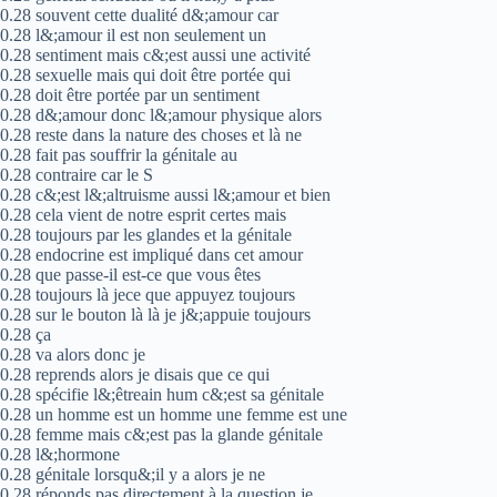
0.28 souvent cette dualité d&;amour car
0.28 l&;amour il est non seulement un
0.28 sentiment mais c&;est aussi une activité
0.28 sexuelle mais qui doit être portée qui
0.28 doit être portée par un sentiment
0.28 d&;amour donc l&;amour physique alors
0.28 reste dans la nature des choses et là ne
0.28 fait pas souffrir la génitale au
0.28 contraire car le S
0.28 c&;est l&;altruisme aussi l&;amour et bien
0.28 cela vient de notre esprit certes mais
0.28 toujours par les glandes et la génitale
0.28 endocrine est impliqué dans cet amour
0.28 que passe-il est-ce que vous êtes
0.28 toujours là jece que appuyez toujours
0.28 sur le bouton là là je j&;appuie toujours
0.28 ça
0.28 va alors donc je
0.28 reprends alors je disais que ce qui
0.28 spécifie l&;êtreain hum c&;est sa génitale
0.28 un homme est un homme une femme est une
0.28 femme mais c&;est pas la glande génitale
0.28 l&;hormone
0.28 génitale lorsqu&;il y a alors je ne
0.28 réponds pas directement à la question je