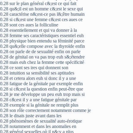
0.28 sur le plan général c&;est ce qui fait
0.28 qu&;il est un homme c&;est le sexe qui
0.28 caractérise n&;est-ce pas l&;être humain
0.28 si c&;est une femme c&;est ces aues ce
0.28 sont ces aues la folliculine
0.28 essentiellement et qui va donner à la
0.28 femme ses caractéristiques essentiel euh
0.28 physique bien entendu sa féminité parce
0.28 qu&;elle compose avec la thyroïde enfin
0.28 on parle de de sexualité enfin on parle
0.28 de génital on va pas trop euh s&;étendre
0.28 mais euh chez la femme cette spécificité
0.28 ce sont ses ires qui donnent son
0.28 intuition sa sensibilité ses aptitudes
0.28 et cetera alors euh si donc il y a une
0.28 fatigue de la génitale par exemple enfin
0.28 si c&;est la question enfin peut-être que
0.28 je me développe un peu euh trop mais si
0.28 c&;est il y a une fatigue génitale par
0.28 exemple si la génitale ne remplit plus
0.28 son rôle correctement notamment comme je
0.28 le disais juste avant dans les
0.28 phénomènes de sexualité auto-érotique
0.28 notamment et dans les anomalies en
0.28 général sexuelles où il n&;y a plus