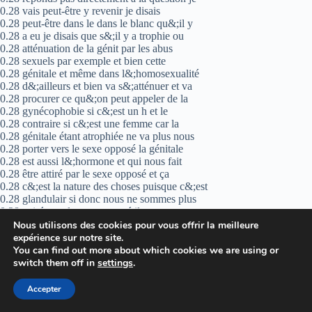
0.28 vais peut-être y revenir je disais
0.28 peut-être dans le dans le blanc qu&;il y
0.28 a eu je disais que s&;il y a trophie ou
0.28 atténuation de la génit par les abus
0.28 sexuels par exemple et bien cette
0.28 génitale et même dans l&;homosexualité
0.28 d&;ailleurs et bien va s&;atténuer et va
0.28 procurer ce qu&;on peut appeler de la
0.28 gynécophobie si c&;est un h et le
0.28 contraire si c&;est une femme car la
0.28 génitale étant atrophiée ne va plus nous
0.28 porter vers le sexe opposé la génitale
0.28 est aussi l&;hormone et qui nous fait
0.28 être attiré par le sexe opposé et ça
0.28 c&;est la nature des choses puisque c&;est
0.28 glandulair si donc nous ne sommes plus
0.28 attirés par le sexe opposé il y a un
0.28 problème génital qui se pose ça personne
Nous utilisons des cookies pour vous offrir la meilleure
0.28 ne l&;a dit jusqu&;à présent ce sont les
expérience sur notre site.
0.28 du docteur Jean Gautier si c&;est un
You can find out more about which cookies we are using or
0.28 masturbateur vééré en général presque
switch them off in
settings
.
0.28 toujours il y a des exceptions
0.28 probablement n&;est-ce pas et bien il va
Accepter
0.28 être atteint de cette fameuse
0.28 gynécophobie si c&;est un homme