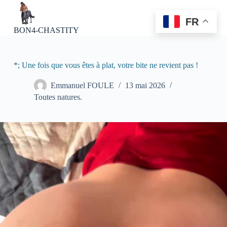
P
a
FR
s
BON4-CHASTITY
s
e
r
a
*; Une fois que vous êtes à plat, votre bite ne revient pas !
u
c
Emmanuel FOULE
13 mai 2026
o
Toutes natures.
n
t
e
n
u