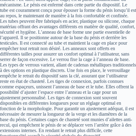
mécanisme. Le pénis est enfermé dans cette partie du dispositif. Le
tube est couramment conçu pour épouser la forme du pénis lorsqu’il est
au repos, le maintenant de manière à la fois confortable et confinée.
Les tubes peuvent être fabriqués en acier, plastique ou silicone, chaque
matériau offrant des avantages différents en matière de qualité, confort,
sécurité et hygiène. L’anneau de base forme une partie essentielle de
l’appareil. Il se positionne autour de la base du pénis et derrière les
testicules. Il est connecté au tube et maintient la cage en place pour
empêcher tout retrait non désiré. Les anneaux sont offerts en
différentes tailles pour assurer un confort optimal à l’utilisateur, sans
serrer de façon excessive. Le verrou fixe la cage à l’anneau de base.
Les types de verrous varient, allant de cadenas métalliques traditionnels
à des options en plastique discrets. Une fois en place, le verrouillage
empêche le retrait du dispositif sans la clé, assurant que l’utilisateur
reste en état de chasteté. Les tiges de connexion, parfois connues
comme espaçeurs, unissent l’anneau de base et le tube. Elles offrent la
possibilité d’ajuster l’espace entre l’anneau et la cage pour un
ajustement personnalisé. Les tiges de connexion sont souvent
disponibles en différentes longueurs pour un réglage optimal en
fonction de la morphologie. Pour garantir un ajustement adéquat, il est
nécessaire de mesurer la longueur de la verge et les diamètres de la
base du pénis. Certaines cages de chasteté sont munies d’ailettes anti-
recul, qui empêchent le pénis de se déplacer vers l’arrière grâce à des
extensions internes. En rendant le retrait plus difficile, cette
fonctionnalité accroît la sécurité globale du dispositif.