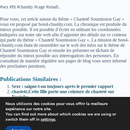
#sex #fit #chastity #cage #small..
Pour vous, cet article autour du thème « Chasteté Soumission Gay »
vous est proposé par bon4-chastity.com. La chronique est produite du
mieux possible. Il est possible d’écrire en utilisant les coordonnées
indiquées sur notre site web afin d’apporter des détails sur ce contenu
qui parle du thème « Chasteté Soumission Gay ». La mission de bon4-
chastity.com étant de rassembler sur le web des infos sur le thème de
Chasteté Soumission Gay et ensuite les présenter en tâchant de
répondre du mieux possible aux interrogations des personnes. En
consultant de manière régulière nos pages de blog vous serez informé
des prochaines parutions.
Publications Similaires :
Sexe : saigne-t-on toujours après le premier rapport
chasteté,Cette fille porte une ceinture de chasteté sur
Youtube
Reddit (*): I’m going out for drinks with friends, keys are
Nous utilisons des cookies pour vous offrir la meilleure
coming with me ofc. Hope not to lose them 😏
expérience sur notre site.
Reddit (*): Strong desire to eat healthier when practicing?
You can find out more about which cookies we are using or
switch them off in
settings
.