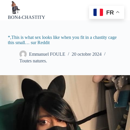
P
a
FR
s
BON4-CHASTITY
s
e
r
a
*,This is what sex looks like when you fit in a chastity cage
u
this small… sur Reddit
c
o
Emmanuel FOULE
20 octobre 2024
n
Toutes natures.
t
e
n
u