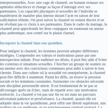
interpersonnelles. Avec une cage de chasteté, un homme restaure ses
aptitudes séductrices et change sa façon d’interagir avec ses
partenaires. Les capacités physiques et sexuelles de l’individu se
manifestent de manière plus intense durant l’acte en raison de leur
sollicitation réduite. On peut suivre la chasteté en restant discret et en
ne révélant pas ce choix à ses partenaires. Dans le cadre du mariage, la
chasteté peut approfondir les liens conjugaux en soutenant un amour
plus authentique, non centré sur le plaisir charnel.
Incorporer la chasteté dans son quotidien.
Pour intégrer la chasteté, les hommes peuvent adopter différentes
stratégies. Comprendre ses valeurs et motivations passe par une
introspection initiale. Pour maîtriser ses désirs, il peut être utile d’éviter
les contenus et situations sexuelles. Chercher un groupe de soutien ou
un mentor avec des convictions communes peut aider à suivre le bon
chemin. Dans une culture où la sexualité est omniprésente, la chasteté
peut être difficile à maintenir. Parmi les défis, on trouve la pression
sociale et les tentations constantes. Surmonter ces obstacles nécessite
une discipline personnelle stricte. Il est fondamental de ne pas se
décourager après un échec, mais de repartir avec une motivation
renforcée. La chasteté n’est pas une fin en soi mais un parcours
nécessitant patience et persévérance. La chasteté, quand elle est
adoptée dans la vie quotidienne, peut offrir une liberté supérieure, une
maîtrise de soi améliorée, et un enrichissement spirituel profond. La