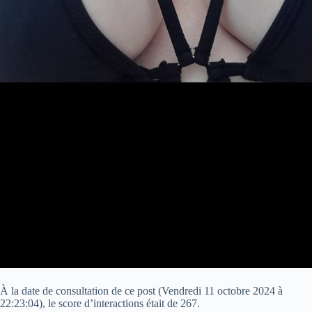
À la date de consultation de ce post (
Vendredi 11 octobre 2024 à
22:23:04
), le score d’interactions était de 267.