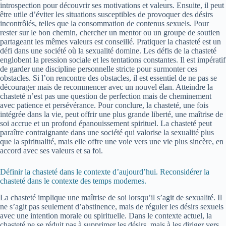
introspection pour découvrir ses motivations et valeurs. Ensuite, il peut
être utile d’éviter les situations susceptibles de provoquer des désirs
incontrôlés, telles que la consommation de contenus sexuels. Pour
rester sur le bon chemin, chercher un mentor ou un groupe de soutien
partageant les mêmes valeurs est conseillé. Pratiquer la chasteté est un
défi dans une société où la sexualité domine. Les défis de la chasteté
englobent la pression sociale et les tentations constantes. Il est impératif
de garder une discipline personnelle stricte pour surmonter ces
obstacles. Si l’on rencontre des obstacles, il est essentiel de ne pas se
décourager mais de recommencer avec un nouvel élan. Atteindre la
chasteté n’est pas une question de perfection mais de cheminement
avec patience et persévérance. Pour conclure, la chasteté, une fois
intégrée dans la vie, peut offrir une plus grande liberté, une maîtrise de
soi accrue et un profond épanouissement spirituel. La chasteté peut
paraître contraignante dans une société qui valorise la sexualité plus
que la spiritualité, mais elle offre une voie vers une vie plus sincère, en
accord avec ses valeurs et sa foi.
Définir la chasteté dans le contexte d’aujourd’hui. Reconsidérer la
chasteté dans le contexte des temps modernes.
La chasteté implique une maîtrise de soi lorsqu’il s’agit de sexualité. Il
ne s’agit pas seulement d’abstinence, mais de réguler les désirs sexuels
avec une intention morale ou spirituelle. Dans le contexte actuel, la
chasteté ne se réduit pas à supprimer les désirs, mais à les diriger vers