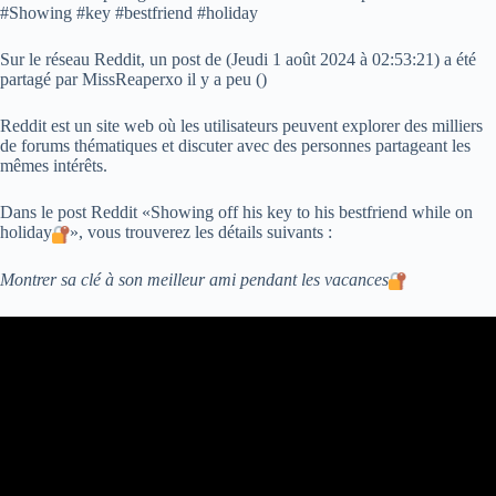
#Showing #key #bestfriend #holiday
Sur le réseau Reddit, un post de (
Jeudi 1 août 2024 à 02:53:21
) a été
partagé par MissReaperxo il y a peu (
)
Reddit est un site web où les utilisateurs peuvent explorer des milliers
de forums thématiques et discuter avec des personnes partageant les
mêmes intérêts.
Dans le post Reddit «Showing off his key to his bestfriend while on
holiday
», vous trouverez les détails suivants :
Montrer sa clé à son meilleur ami pendant les vacances