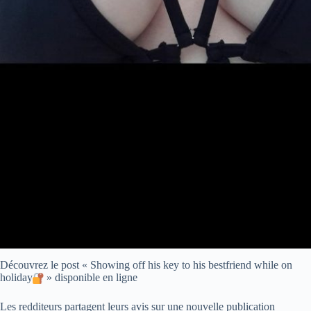
Découvrez le post « Showing off his key to his bestfriend while on
holiday
» disponible en ligne
Les redditeurs partagent leurs avis sur une nouvelle publication