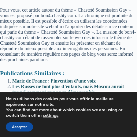
Pour vous, cet article autour du thème « Chasteté Soumission Gay »
vous est proposé par bon4-chastity.com. La chronique est produite du
mieux possible. Il est possible d’écrire en utilisant les coordonnées
indiquées sur notre site web afin d’apporter des détails sur ce contenu
qui parle du thème « Chasteté Soumission Gay ». La mission de bon4-
chastity.com étant de rassembler sur le web des infos sur le thème de
Chasteté Soumission Gay et ensuite les présenter en tâchant de
répondre du mieux possible aux interrogations des personnes. En
consultant de manière régulière nos pages de blog vous serez informé
des prochaines parutions.
Publications Similaires :
Marie de France : l’invention d’une voix
Les Russes ne font plus d’enfants, mais Moscou aurait
trouvé comment sauver sa démographie
chasteté,Psychologie 27 — L’adolescence et l’acquisition de
Nous utilisons des cookies pour vous offrir la meilleure
la chasteté, par Arnaud Dumouch / sur Youtube
expérience sur notre site.
*,Reality sur Reddit
You can find out more about which cookies we are using or
switch them off in
settings
.
Accepter
Copyright © 2026 - Thème WordPress par
CreativeThemes
.