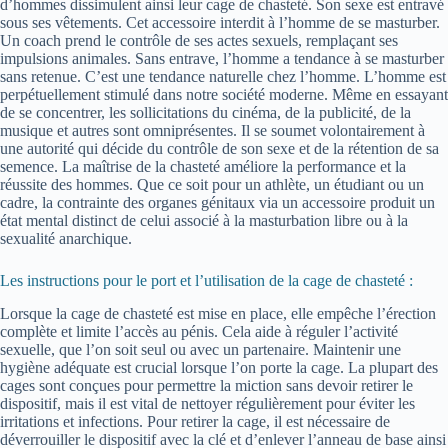
d’hommes dissimulent ainsi leur cage de chasteté. Son sexe est entravé
sous ses vêtements. Cet accessoire interdit à l’homme de se masturber.
Un coach prend le contrôle de ses actes sexuels, remplaçant ses
impulsions animales. Sans entrave, l’homme a tendance à se masturber
sans retenue. C’est une tendance naturelle chez l’homme. L’homme est
perpétuellement stimulé dans notre société moderne. Même en essayant
de se concentrer, les sollicitations du cinéma, de la publicité, de la
musique et autres sont omniprésentes. Il se soumet volontairement à
une autorité qui décide du contrôle de son sexe et de la rétention de sa
semence. La maîtrise de la chasteté améliore la performance et la
réussite des hommes. Que ce soit pour un athlète, un étudiant ou un
cadre, la contrainte des organes génitaux via un accessoire produit un
état mental distinct de celui associé à la masturbation libre ou à la
sexualité anarchique.
Les instructions pour le port et l’utilisation de la cage de chasteté :
Lorsque la cage de chasteté est mise en place, elle empêche l’érection
complète et limite l’accès au pénis. Cela aide à réguler l’activité
sexuelle, que l’on soit seul ou avec un partenaire. Maintenir une
hygiène adéquate est crucial lorsque l’on porte la cage. La plupart des
cages sont conçues pour permettre la miction sans devoir retirer le
dispositif, mais il est vital de nettoyer régulièrement pour éviter les
irritations et infections. Pour retirer la cage, il est nécessaire de
déverrouiller le dispositif avec la clé et d’enlever l’anneau de base ainsi