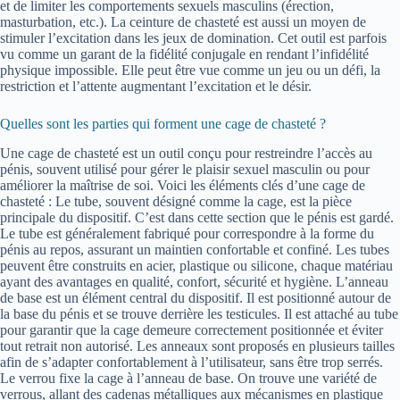
et de limiter les comportements sexuels masculins (érection,
masturbation, etc.). La ceinture de chasteté est aussi un moyen de
stimuler l’excitation dans les jeux de domination. Cet outil est parfois
vu comme un garant de la fidélité conjugale en rendant l’infidélité
physique impossible. Elle peut être vue comme un jeu ou un défi, la
restriction et l’attente augmentant l’excitation et le désir.
Quelles sont les parties qui forment une cage de chasteté ?
Une cage de chasteté est un outil conçu pour restreindre l’accès au
pénis, souvent utilisé pour gérer le plaisir sexuel masculin ou pour
améliorer la maîtrise de soi. Voici les éléments clés d’une cage de
chasteté : Le tube, souvent désigné comme la cage, est la pièce
principale du dispositif. C’est dans cette section que le pénis est gardé.
Le tube est généralement fabriqué pour correspondre à la forme du
pénis au repos, assurant un maintien confortable et confiné. Les tubes
peuvent être construits en acier, plastique ou silicone, chaque matériau
ayant des avantages en qualité, confort, sécurité et hygiène. L’anneau
de base est un élément central du dispositif. Il est positionné autour de
la base du pénis et se trouve derrière les testicules. Il est attaché au tube
pour garantir que la cage demeure correctement positionnée et éviter
tout retrait non autorisé. Les anneaux sont proposés en plusieurs tailles
afin de s’adapter confortablement à l’utilisateur, sans être trop serrés.
Le verrou fixe la cage à l’anneau de base. On trouve une variété de
verrous, allant des cadenas métalliques aux mécanismes en plastique