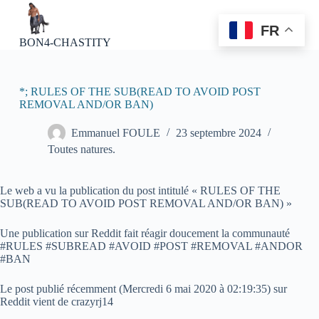
P
a
FR
s
BON4-CHASTITY
s
e
r
a
*; RULES OF THE SUB(READ TO AVOID POST
u
REMOVAL AND/OR BAN)
c
o
Emmanuel FOULE
23 septembre 2024
n
Toutes natures.
t
e
n
Le web a vu la publication du post intitulé « RULES OF THE
u
SUB(READ TO AVOID POST REMOVAL AND/OR BAN) »
Une publication sur Reddit fait réagir doucement la communauté
#RULES #SUBREAD #AVOID #POST #REMOVAL #ANDOR
#BAN
Le post publié récemment (
Mercredi 6 mai 2020 à 02:19:35
) sur
Reddit vient de crazyrj14