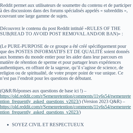
Reddit permet aux utilisateurs de soumettre du contenu et de participer
à des discussions dans des forums spécialisés appelés « subreddits »,
couvrant une large gamme de sujets.
Découvrez le contenu du post Reddit intitulé «RULES OF THE
SUB(READ TO AVOID POST REMOVAL AND/OR BAN)» :
(Le PURE-PURPOSE de ce groupe a été créé spécifiquement pour
que des POSTES INFORMATIFS ET DE QUALITÉ soient donnés
aux hommes du monde entier pour les aider dans leur parcours en
matière de rétention de sperme et pour partager leurs expériences
authentiques, en offrant de la sagesse, qu’il s’agisse de science, de
religion ou de spiritualité, de votre propre point de vue unique. Ce
n’est pas l’endroit pour les questions de débutant.
(Q&R/Réponses aux questions de base ici !) –
https://old.reddit.com/r/Semenretention/comments/11v6s54/rsemenrete
ntion_frequently_asked_questions_v2023/
) (Version 2023 Q&R) –
https://old.reddit.com/r/Semenretention/comments/11v6s54/rsemenrete
ntion_frequently_asked_questions_v2023/
)
SOYEZ CIVIL ET RESPECTUEUX