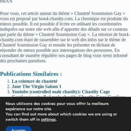
#BAN
Pour vous, cet article autour du thème « Chasteté Soumission Gay »
vous est proposé par bon4-chastity.com. La chronique est produite du
mieux possible. Il est possible d’écrire en utilisant les coordonnées
indiquées sur notre site web afin d’apporter des détails sur ce contenu
qui parle du thème « Chasteté Soumission Gay ». La mission de bon4-
chastity.com étant de rassembler sur le web des infos sur le thème de
Chasteté Soumission Gay et ensuite les présenter en tâchant de
répondre du mieux possible aux interrogations des personnes. En
consultant de manière régulière nos pages de blog vous serez informé
des prochaines parutions.
Publications Similaires :
La ceinture de chasteté
Jane The Virgin Saison 1
Youtube (controlled male chastity): Chastity Cage
Captions|controlled male chastity,Chastity Cage Captions
sur Youtube
Nous utilisons des cookies pour vous offrir la meilleure
Affaire Abbé Pierre : « C’était la machine à cash… » Un
expérience sur notre site.
trop long silence nourri par son statut d’icône
You can find out more about which cookies we are using or
switch them off in
settings
.
Accepter