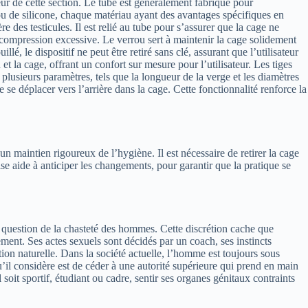
eur de cette section. Le tube est généralement fabriqué pour
 ou de silicone, chaque matériau ayant des avantages spécifiques en
re des testicules. Il est relié au tube pour s’assurer que la cage ne
ns compression excessive. Le verrou sert à maintenir la cage solidement
é, le dispositif ne peut être retiré sans clé, assurant que l’utilisateur
et la cage, offrant un confort sur mesure pour l’utilisateur. Les tiges
plusieurs paramètres, tels que la longueur de la verge et les diamètres
 se déplacer vers l’arrière dans la cage. Cette fonctionnalité renforce la
un maintien rigoureux de l’hygiène. Il est nécessaire de retirer la cage
se aide à anticiper les changements, pour garantir que la pratique se
a question de la chasteté des hommes. Cette discrétion cache que
ent. Ses actes sexuels sont décidés par un coach, ses instincts
on naturelle. Dans la société actuelle, l’homme est toujours sous
u’il considère est de céder à une autorité supérieure qui prend en main
soit sportif, étudiant ou cadre, sentir ses organes génitaux contraints