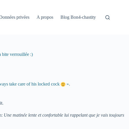
Données privées
A propos
Blog Bon4-chastity
bite verrouillée :)
ways take care of his locked cock
».
t.
on:
Une matinée lente et confortable lui rappelant que je vais toujours