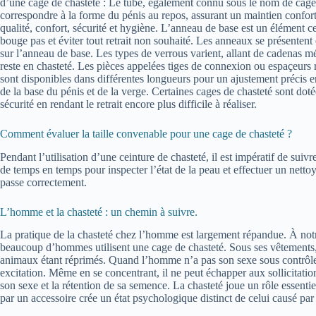
d’une cage de chasteté : Le tube, également connu sous le nom de cage, co
correspondre à la forme du pénis au repos, assurant un maintien confort
qualité, confort, sécurité et hygiène. L’anneau de base est un élément cent
bouge pas et éviter tout retrait non souhaité. Les anneaux se présentent 
sur l’anneau de base. Les types de verrous varient, allant de cadenas métal
reste en chasteté. Les pièces appelées tiges de connexion ou espaçeurs re
sont disponibles dans différentes longueurs pour un ajustement précis en 
de la base du pénis et de la verge. Certaines cages de chasteté sont dotée
sécurité en rendant le retrait encore plus difficile à réaliser.
Comment évaluer la taille convenable pour une cage de chasteté ?
Pendant l’utilisation d’une ceinture de chasteté, il est impératif de sui
de temps en temps pour inspecter l’état de la peau et effectuer un nettoy
passe correctement.
L’homme et la chasteté : un chemin à suivre.
La pratique de la chasteté chez l’homme est largement répandue. À notr
beaucoup d’hommes utilisent une cage de chasteté. Sous ses vêtements, 
animaux étant réprimés. Quand l’homme n’a pas son sexe sous contrôle, i
excitation. Même en se concentrant, il ne peut échapper aux sollicitatio
son sexe et la rétention de sa semence. La chasteté joue un rôle essentie
par un accessoire crée un état psychologique distinct de celui causé par 