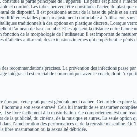
nstitue la partie principale de l’appareil. Le pénis est placé à l’intéri
able et confiné. Les tubes peuvent être constitués d’acier, de plastique
ral du dispositif. Il est positionné autour de la base du pénis et en arriè
en différentes tailles pour un ajustement confortable à l’utilisateur, sa
liques traditionnels à des options en plastique discrets. Lorsque verrouill
lient l’anneau de base au tube. Elles ajustent la distance entre l’anneau 
fonction de la morphologie de l’utilisateur. Il est important de mesurer 
s d’ailettes anti-recul, des extensions internes qui empêchent le pénis de
vre des recommandations précises. La prévention des infections passe par 
age intégral. Il est crucial de communiquer avec le coach, dont l’experti
e époque, cette pratique est généralement cachée. Cet article explore l
l’homme a son sexe entravé. Cela lui interdit de se masturber complètem
l se livre facilement à la masturbation. Ce comportement est une réacti
ns de la publicité, du cinéma, de la musique et autres. La seule option q
l dans l’amélioration des performances et de la réussite masculine. Qu’il 
la libre masturbation ou la sexualité débridée.