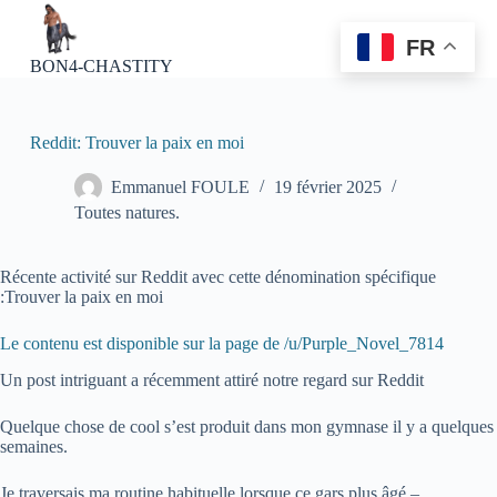
P
a
FR
s
BON4-CHASTITY
s
e
r
a
Reddit: Trouver la paix en moi
u
c
Emmanuel FOULE
19 février 2025
o
Toutes natures.
n
t
e
Récente activité sur Reddit avec cette dénomination spécifique
n
:Trouver la paix en moi
u
Le contenu est disponible sur la page de /u/Purple_Novel_7814
Un post intriguant a récemment attiré notre regard sur Reddit
Quelque chose de cool s’est produit dans mon gymnase il y a quelques
semaines.
Je traversais ma routine habituelle lorsque ce gars plus âgé –