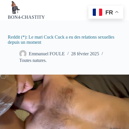
P
a
FR
s
BON4-CHASTITY
s
e
r
a
Reddit (*): Le mari Cuck Cuck a eu des relations sexuelles
u
depuis un moment
c
o
Emmanuel FOULE
28 février 2025
n
Toutes natures.
t
e
n
u