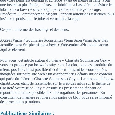
que votre pénis est détendu et au repos avant de mettre la cage. Pour
une insertion plus facile, utilisez un lubrifiant à base d’eau et évitez les
lubrifiants à base de silicone qui peuvent endommager la cage.
Procédure : Commencez en plaçant l’anneau autour des testicules, puis
insérez le pénis dans le tube et verrouillez la cage.
Ce post renferme des hashtags et des liens:
#Après #mois #taquineries #constantes #tenir #son #mari #par #les
#couilles #est #euphémisme #Joyeux #novembre #Nut #tous #ceux
#qui #célèbrent
Pour vous, cet article autour du thème « Chasteté Soumission Gay »
vous est proposé par bon4-chastity.com. La chronique est produite du
mieux possible. Il est possible d’écrire en utilisant les coordonnées
indiquées sur notre site web afin d’apporter des détails sur ce contenu
qui parle du thème « Chasteté Soumission Gay ». La mission de bon4-
chastity.com étant de rassembler sur le web des infos sur le thème de
Chasteté Soumission Gay et ensuite les présenter en tâchant de
répondre du mieux possible aux interrogations des personnes. En
consultant de manière régulière nos pages de blog vous serez informé
des prochaines parutions.
Publications Similaires :