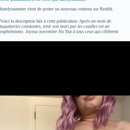
barelysummer vient de poster un nouveau contenu sur Reddit.
Voici la description liée à cette publication:
Après un mois de
taquineries constantes, tenir son mari par les couilles est un
euphémisme. Joyeux novembre No Nut à tous ceux qui célèbrent