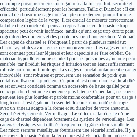
en compte plusieurs critères pour garantir à la fois confort, sécurité et
efficacité, particulièrement pour les hommes. Taille et Diamètre : Il est
crucial de choisir une cage qui s’adapte correctement pour offrir une
compression légère de la verge. Il est crucial de mesurer correctement
la taille et le diamètre du pénis au repos. Une cage de chasteté trop
spacieuse peut devenir inefficace, tandis qu’une cage trop étroite peut
engendrer des douleurs et des problèmes lors d’une érection. Matériau :
Les cages de chasteté se fabriquent à partir de plusieurs matériaux,
chacun ayant des avantages et des inconvénients. Les cages en résine
sont connues pour leur légèreté et leur capacité à se faire oublier. Ce
matériau hypoallergénique est idéal pour les personnes ayant une peau
sensible, car il réduit les risques d’irritation tout en étant suffisamment
robuste pour un port prolongé. Les cages en métal, notamment en acier
inoxydable, sont robustes et procurent une sensation de poids que
certains utilisateurs apprécient. Ce produit est connu pour sa durabilité
et est souvent considéré comme un accessoire de haute qualité pour
ceux qui cherchent une expérience plus intense. Cependant, ces cages
peuvent être plus lourdes et parfois moins confortables pour un usage à
long terme. Il est également essentiel de choisir un modèle de cage
avec un anneau adapté à la forme et au diamètre de votre anatomie.
Sécurité et Système de Verrouillage : Le sérieux et la réussite d’une
cage de chasteté dépendent fortement du système de verrouillage. Les
cadenas classiques sont utilisés fréquemment grâce à leur simplicité.
Les micro-serrures métalliques fournissent une sécurité similaire. Il y a
des cages de chasteté dont la fermeture est à vis métallique, nécessitant