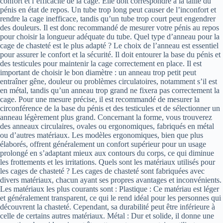
confort et l’efficacité de la cage. Elle doit correspondre à la taille du
pénis en état de repos. Un tube trop long peut causer de l’inconfort et
rendre la cage inefficace, tandis qu’un tube trop court peut engendrer
des douleurs. Il est donc recommandé de mesurer votre pénis au repos
pour choisir la longueur adéquate du tube. Quel type d’anneau pour la
cage de chasteté est le plus adapté ? Le choix de l’anneau est essentiel
pour assurer le confort et la sécurité. Il doit entourer la base du pénis et
des testicules pour maintenir la cage correctement en place. Il est
important de choisir le bon diamètre : un anneau trop petit peut
entraîner gêne, douleur ou problèmes circulatoires, notamment s’il est
en métal, tandis qu’un anneau trop grand ne fixera pas correctement la
cage. Pour une mesure précise, il est recommandé de mesurer la
circonférence de la base du pénis et des testicules et de sélectionner un
anneau légèrement plus grand. Concernant la forme, vous trouverez
des anneaux circulaires, ovales ou ergonomiques, fabriqués en métal
ou d’autres matériaux. Les modèles ergonomiques, bien que plus
élaborés, offrent généralement un confort supérieur pour un usage
prolongé en s’adaptant mieux aux contours du corps, ce qui diminue
les frottements et les irritations. Quels sont les matériaux utilisés pour
les cages de chasteté ? Les cages de chasteté sont fabriquées avec
divers matériaux, chacun ayant ses propres avantages et inconvénients.
Les matériaux les plus courants sont : Plastique : Ce matériau est léger
et généralement transparent, ce qui le rend idéal pour les personnes qui
découvrent la chasteté. Cependant, sa durabilité peut être inférieure à
celle de certains autres matériaux. Métal : Dur et solide, il donne une