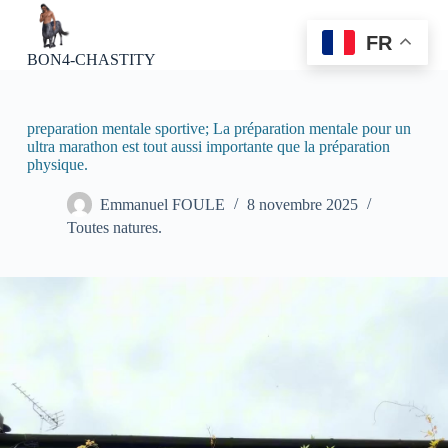
P
a
FR
s
BON4-CHASTITY
s
e
r
a
preparation mentale sportive; La préparation mentale pour un
u
ultra marathon est tout aussi importante que la préparation
c
physique.
o
n
Emmanuel FOULE
8 novembre 2025
t
Toutes natures.
e
n
u