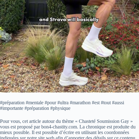
#préparation #mentale #pour #ultra #marathon #est #tout #aussi
#importante #préparation #physique
Pour vous, cet article autour du thème « Chasteté Soumission Gay »
vous est proposé par bon4-chastity.com. La chronique est produite du
mieux possible. Il est possible d’écrire en utilisant les coordonnées
indiquées sur notre site web afin d’apporter des détails sur ce contenu