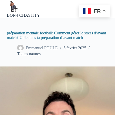
P
a
FR
s
BON4-CHASTITY
s
e
r
a
préparation mentale football; Comment gérer le stress d’avant
u
match? Utile dans ta préparation d’avant match
c
o
Emmanuel FOULE
5 février 2025
n
Toutes natures.
t
e
n
u