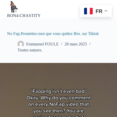
P
a
FR
s
BON4-CHASTITY
s
e
r
a
No Fap,Promettez-moi que vous quittez Bro. sur Tiktok
u
c
Emmanuel FOULE
28 mars 2025
o
Toutes natures.
n
t
e
n
u