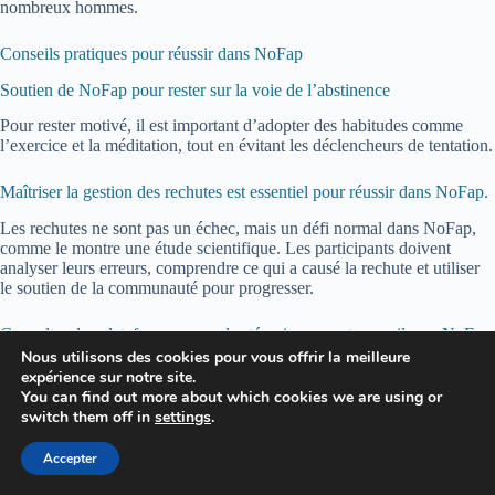
nombreux hommes.
Conseils pratiques pour réussir dans NoFap
Soutien de NoFap pour rester sur la voie de l’abstinence
Pour rester motivé, il est important d’adopter des habitudes comme
l’exercice et la méditation, tout en évitant les déclencheurs de tentation.
Maîtriser la gestion des rechutes est essentiel pour réussir dans NoFap.
Les rechutes ne sont pas un échec, mais un défi normal dans NoFap,
comme le montre une étude scientifique. Les participants doivent
analyser leurs erreurs, comprendre ce qui a causé la rechute et utiliser
le soutien de la communauté pour progresser.
Consulter des plateformes pour des témoignages et conseils sur NoFap.
Nous utilisons des cookies pour vous offrir la meilleure
Les recherches scientifiques, incluant celles de Nicole Prause,
expérience sur notre site.
permettent de mieux comprendre les effets de l’addiction à la
You can find out more about which cookies we are using or
pornographie et à la masturbation et d’identifier des solutions
switch them off in
settings
.
scientifiques.
Accepter
L’abstinence influe sur la vie des hommes, surtout sur leur état d’esprit