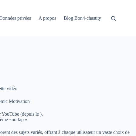
Données privées
A propos
Blog Bon4-chastity
tte vidéo
omic Motivation
ur YouTube (depuis le
),
thème «no fap ».
ent des sujets variés, offrant à chaque utilisateur un vaste choix de