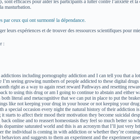
t efficaces pour aider les participants à lutter contre l’anxiété et la
 la masturbation.
es par ceux qui ont surmonté la dépendance.
leurs expériences et de trouver des ressources scientifiques pour mi
r :
t addictions including pornography addiction and I can tell you that a lo
tice I’m seeing growing numbers of people addicted to these digital drug
onth right as a way to again reset reward Pathways and resetting rewar
back to using this drug or am I going to continue to abstain and either 
s both literal and metacognitive that we can put in place to put the brak
ings like not keeping your drug in your house or not keeping your drug
 a special occasion every night the natural history of their addiction is
 it starts to affect their mood their motivation they become suicidal 
ex back online and to reassert homeostasis they feel so much better so 
is dopamine saturated world and this is an acronym that I’ll just very br
 the individual is coming in with addiction or whether they’re coming in
behaviors and suggests to them an experiment and the experiment goes l