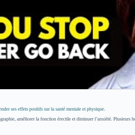
r ses effets positifs sur la santé mentale et physique.
graphie, améliorer la fonction érectile et diminuer l’anxiété. Plusieurs