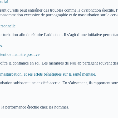
ucial.
trant qu’elle peut entraîner des troubles comme la dysfonction érectile,
 consommation excessive de pornographie et de masturbation sur le cerv
ersonnelle.
bation afin de réduire l’addiction. Il s’agit d’une initiative permett
s.
ent de manière positive.
ccroître la confiance en soi. Les membres de NoFap partagent souvent d
 masturbation, et ses effets bénéfiques sur la santé mentale.
ation subissent une anxiété accrue. En s’abstenant, ils rapportent souv
e la performance érectile chez les hommes.