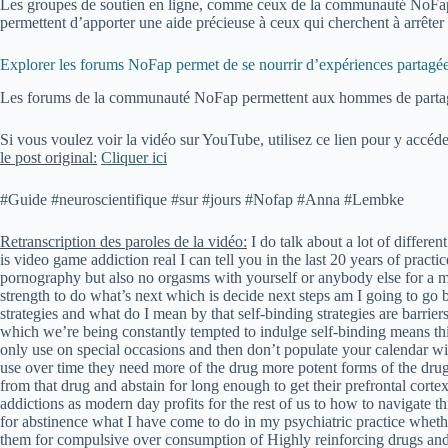
Les groupes de soutien en ligne, comme ceux de la communauté NoFap, son
permettent d’apporter une aide précieuse à ceux qui cherchent à arrêter
Explorer les forums NoFap permet de se nourrir d’expériences partagé
Les forums de la communauté NoFap permettent aux hommes de partager 
Si vous voulez voir la vidéo sur YouTube, utilisez ce lien pour y accéde
le post original:
Cliquer ici
#Guide #neuroscientifique #sur #jours #Nofap #Anna #Lembke
Retranscription des paroles de la vidéo:
I do talk about a lot of differen
is video game addiction real I can tell you in the last 20 years of prac
pornography but also no orgasms with yourself or anybody else for a m
strength to do what’s next which is decide next steps am I going to go 
strategies and what do I mean by that self-binding strategies are barrier
which we’re being constantly tempted to indulge self-binding means th
only use on special occasions and then don’t populate your calendar with
use over time they need more of the drug more potent forms of the drug
from that drug and abstain for long enough to get their prefrontal cort
addictions as modern day profits for the rest of us to how to navigate th
for abstinence what I have come to do in my psychiatric practice whether
them for compulsive over consumption of Highly reinforcing drugs and 