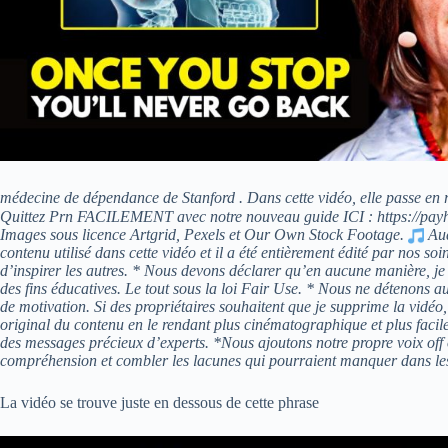
médecine de dépendance de Stanford . Dans cette vidéo, elle passe en
Quittez Prn FACILEMENT avec notre nouveau guide ICI : https://pa
Images sous licence Artgrid, Pexels et Our Own Stock Footage.
Aud
contenu utilisé dans cette vidéo et il a été entièrement édité par nos so
d’inspirer les autres. * Nous devons déclarer qu’en aucune manière, je n’
des fins éducatives. Le tout sous la loi Fair Use. * Nous ne détenons au
de motivation. Si des propriétaires souhaitent que je supprime la vi
original du contenu en le rendant plus cinématographique et plus faci
des messages précieux d’experts. *Nous ajoutons notre propre voix off o
compréhension et combler les lacunes qui pourraient manquer dans l
La vidéo se trouve juste en dessous de cette phrase