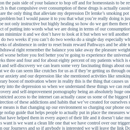
n the pain side of your balance to hop off and for homeostasis to be re
ch is that compulsive over consumption of these drugs is actually causi
re the only thing that alleviate my depression Dr lemke’s smoking pot i
c problem but I would pause it to you that what you’re really doing is j
be not only instructive but highly healing so how do we get them there fir
ct of putting into words what we are doing in terms of our consumptio
can minimize it and we don’t have to look at it but when we tell another
 do two weeks if you can’t do two weeks do a single day especially whe
eks of abstinence in order to reset brain reward Pathways and be able t
ithdrawal right remember the balance you take away the pleasure weight
el worse before you feel better you’re going to experience the universa
ks three and four and for about eighty percent of my patients which is co
and self-discovery we can learn some very fascinating things about our 
 that we do can seem like crutches for us as if they’re getting us throu
 of our anxiety and our depression like she mentioned activities like smo
rary boost of motivation where in reality this is the thing that causes u
xiety into the depression so when we understand these things we can reall
iscovery and self-improvement pornography being an absolutely huge one 
stricted access to the internet can actually cause us some of the bigges
e direction of these addictions and habits that we’ve created for oursel
he means is that changing up our environment so charging our phone ou
e nofap guide that helps people to actually put in place the measures w
that have helped them in every aspect of their life and it doesn’t take 
f us want is we want a clean life one that we have control over our trig
 in our Journeys and so if anybody is interested we will leave the link