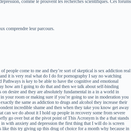
 dépression, comme le prouvent les recherches scientifiques. Ces forums
eux comprendre leur parcours.
t of people come to me and they’re sort of skeptical is sex addiction real
s and it is very real what do I do for pornography I say no watching
d Pathways is key to be able to have the cognitive and emotional
way how am I going to do that and then we talk about self-binding
es on desire and they are absolutely fundamental in a in a world in
 in your room or making sure if you’re going to use in moderation you
 exactly the same as addiction to drugs and alcohol they increase their
despondent incredible shame and then when they take you know get away
what can we do about it I hold up people in recovery some from severe
iefly go over but at the pivot point of This Acronym is the a that stands
 with anxiety and depression the first thing that I will do is screen
ike this try giving up this drug of choice for a month why because in