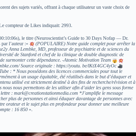
ent des sujets variés, offrant à chaque utilisateur un vaste choix de
 Le compteur de Likes indiquait: 2993.
(00:10:06s), le titre (Neuroscientist’s Guide to 30 Days Nofap — Dr.
par l’auteur :«
(POPULAIRE) Notre guide complet pour arrêter la
e2y Anna Lembke, MD, professeur de psychiatrie et de sciences du
ersité de Stanford et chef de la clinique de double diagnostic de
ns de surmonter cette dépendance. -Atomic Motivation Team
bke.com/ Source originale : https://youtu. be/lKtX4GC4yOc
Tube : * Nous possédons des licences commerciales pour tout le
formément à un usage équitable, été réutilisés dans le but d’éduquer et
tenu utilisé est strictement destiné à des fins de recherche/révision et à
is nous nous permettons de les utiliser afin d’aider les gens sous forme
e lettre : mark@creationstationmedia.com *J’amplifie le message
ucher plus de personnes et ainsi éduquer davantage de personnes avec
tre orateur et le sujet plus en profondeur pour donner une meilleure
compte : 16 850
».