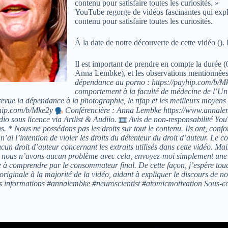
contenu pour satisfaire toutes les curiosités. »
YouTube regorge de vidéos fascinantes qui explor
contenu pour satisfaire toutes les curiosités.
À la date de notre découverte de cette vidéo (
).
Il est important de prendre en compte la durée 
Anna Lembke), et les observations mentionnées 
dépendance au porno : https://payhip.com/b/Mk
comportement à la faculté de médecine de l’Univ
 revue la dépendance à la photographie, le nfap et les meilleurs moye
yhip.com/b/Mke2y
Conférencière : Anna Lembke https://www.annalem
io sous licence via Artlist & Audiio.
Avis de non-responsabilité You
ins. * Nous ne possédons pas les droits sur tout le contenu. Ils ont, con
ai l’intention de violer les droits du détenteur du droit d’auteur. Le con
cun droit d’auteur concernant les extraits utilisés dans cette vidéo. Ma
déo, nous n’avons aucun problème avec cela, envoyez-moi simplement un
le à comprendre par le consommateur final. De cette façon, j’espère to
riginale à la majorité de la vidéo, aidant à expliquer le discours de no
es informations #annalembke #neuroscientist #atomicmotivation Sous-