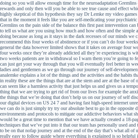
doing so you will allow enough time for the neuroadaptation Gremlins o
rewards and only then will you be able to see true cause and effect whi
highly skeptical of this hypothesis they say Dr Lemke my video games a
that in the moment it feels like you are self-medicating your psychiatri
Gremlins on the pain side of the balance this first past intervention can 
to tell us what are you using how much and how often and the simple a
doing because as long as it stays in the dark recesses of our minds we 
recommend this four weeks of abstinence or if you can’t do four weeks
general the data however limited shows that it takes on average four we
four weeks once they’re already addicted all they’re experiencing is w
two weeks patients are in withdrawal so I warn them you’re going to fe
can just get your way through that you will eventually feel better in wee
ladies and gentlemen as we go through our journey of self-development 
analemke explains a lot of the things and the activities and the habits
in reality these are the things that are at the stem and are at the base
can seem like a harmless activity that just helps us and gives us a tempo
thing that we are trying to get rid of from our lives for example the an
the things that we’re doing that don’t help us on our journey of self d
our digital devices on US 24 7 and having fast high-speed internet unre
we can do is just simply try try our absolute best to go in the opposit
environments and protocols to mitigate our addictive behaviors what s
would be a great time to mention that we have actually created a 18-pag
techniques that we’ve put into it that our team has personally used and 
to be on that nofap journey and at the end of the day that’s what all o
really easy to follow guide where everything is explained is so helpful