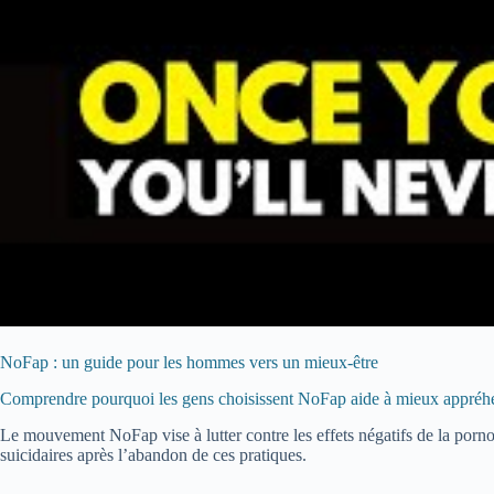
NoFap : un guide pour les hommes vers un mieux-être
Comprendre pourquoi les gens choisissent NoFap aide à mieux appréhende
Le mouvement NoFap vise à lutter contre les effets négatifs de la porno
suicidaires après l’abandon de ces pratiques.