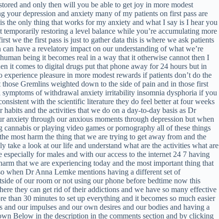
stored and only then will you be able to get joy in more modest
ng your depression and anxiety many of my patients on first pass are
s the only thing that works for my anxiety and what I say is I hear you
ust temporarily restoring a level balance while you’re accumulating more
st we the first pass is just to gather data this is where we ask patients
n can have a revelatory impact on our understanding of what we’re
 human being it becomes real in a way that it otherwise cannot then I
n it comes to digital drugs put that phone away for 24 hours but in
o experience pleasure in more modest rewards if patients don’t do the
 those Gremlins weighted down to the side of pain and in those first
l symptoms of withdrawal anxiety irritability insomnia dysphoria if you
nsistent with the scientific literature they do feel better at four weeks
habits and the activities that we do on a day-to-day basis as Dr
gh our anxiety through our anxious moments through depression but when
king cannabis or playing video games or pornography all of these things
s the most harm the thing that we are trying to get away from and the
y take a look at our life and understand what are the activities what are
especially for males and with our access to the internet 24 7 having
t harm that we are experiencing today and the most important thing that
ves so when Dr Anna Lemke mentions having a different set of
tside of our room or not using our phone before bedtime now this
here they can get rid of their addictions and we have so many effective
more than 30 minutes to set up everything and it becomes so much easier
gers and our impulses and our own desires and our bodies and having a
 Down Below in the description in the comments section and by clicking