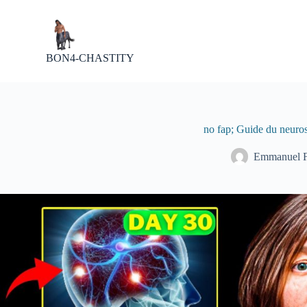
P
a
s
s
BON4-CHASTITY
e
r
a
u
c
o
no fap; Guide du neuro
n
t
Emmanuel
e
n
u