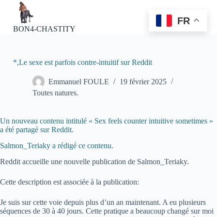
P
a
FR
s
BON4-CHASTITY
s
e
r
a
*,Le sexe est parfois contre-intuitif sur Reddit
u
c
Emmanuel FOULE
19 février 2025
o
Toutes natures.
n
t
e
Un nouveau contenu intitulé « Sex feels counter intuitive sometimes »
n
a été partagé sur Reddit.
u
Salmon_Teriaky a rédigé ce contenu.
Reddit accueille une nouvelle publication de Salmon_Teriaky.
Cette description est associée à la publication:
Je suis sur cette voie depuis plus d’un an maintenant. A eu plusieurs
séquences de 30 à 40 jours. Cette pratique a beaucoup changé sur moi