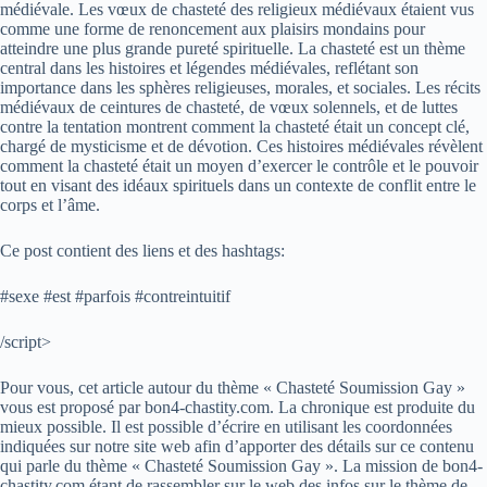
médiévale. Les vœux de chasteté des religieux médiévaux étaient vus
comme une forme de renoncement aux plaisirs mondains pour
atteindre une plus grande pureté spirituelle. La chasteté est un thème
central dans les histoires et légendes médiévales, reflétant son
importance dans les sphères religieuses, morales, et sociales. Les récits
médiévaux de ceintures de chasteté, de vœux solennels, et de luttes
contre la tentation montrent comment la chasteté était un concept clé,
chargé de mysticisme et de dévotion. Ces histoires médiévales révèlent
comment la chasteté était un moyen d’exercer le contrôle et le pouvoir
tout en visant des idéaux spirituels dans un contexte de conflit entre le
corps et l’âme.
Ce post contient des liens et des hashtags:
#sexe #est #parfois #contreintuitif
/script>
Pour vous, cet article autour du thème « Chasteté Soumission Gay »
vous est proposé par bon4-chastity.com. La chronique est produite du
mieux possible. Il est possible d’écrire en utilisant les coordonnées
indiquées sur notre site web afin d’apporter des détails sur ce contenu
qui parle du thème « Chasteté Soumission Gay ». La mission de bon4-
chastity.com étant de rassembler sur le web des infos sur le thème de