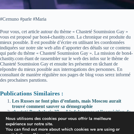
#Cernuno #parle #Maria
Pour vous, cet article autour du thème « Chasteté Soumission Gay »
vous est proposé par bon4-chastity.com. La chronique est produite du
mieux possible. Il est possible d’écrire en utilisant les coordonnées
indiquées sur notre site web afin d’apporter des détails sur ce contenu
qui parle du thème « Chasteté Soumission Gay ». La mission de bon4-
chastity.com étant de rassembler sur le web des infos sur le thème de
Chasteté Soumission Gay et ensuite les présenter en tâchant de
répondre du mieux possible aux interrogations des personnes. En
consultant de manière régulière nos pages de blog vous serez informé
des prochaines parutions.
Publications Similaires :
Les Russes ne font plus d’enfants, mais Moscou aurait
trouvé comment sauver sa démographie
chasteté,Psychologie 27 — L’adolescence et l’acquisition de
la chasteté, par Arnaud Dumouch / sur Youtube
Nous utilisons des cookies pour vous offrir la meilleure
*,Reality sur Reddit
expérience sur notre site.
*,Doesn’t it look cute?🤗 sur Reddit
You can find out more about which cookies we are using or