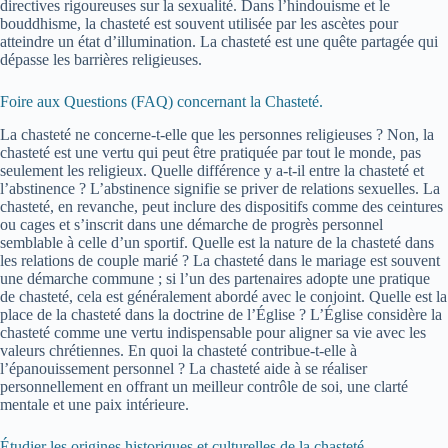
directives rigoureuses sur la sexualité. Dans l’hindouisme et le
bouddhisme, la chasteté est souvent utilisée par les ascètes pour
atteindre un état d’illumination. La chasteté est une quête partagée qui
dépasse les barrières religieuses.
Foire aux Questions (FAQ) concernant la Chasteté.
La chasteté ne concerne-t-elle que les personnes religieuses ? Non, la
chasteté est une vertu qui peut être pratiquée par tout le monde, pas
seulement les religieux. Quelle différence y a-t-il entre la chasteté et
l’abstinence ? L’abstinence signifie se priver de relations sexuelles. La
chasteté, en revanche, peut inclure des dispositifs comme des ceintures
ou cages et s’inscrit dans une démarche de progrès personnel
semblable à celle d’un sportif. Quelle est la nature de la chasteté dans
les relations de couple marié ? La chasteté dans le mariage est souvent
une démarche commune ; si l’un des partenaires adopte une pratique
de chasteté, cela est généralement abordé avec le conjoint. Quelle est la
place de la chasteté dans la doctrine de l’Église ? L’Église considère la
chasteté comme une vertu indispensable pour aligner sa vie avec les
valeurs chrétiennes. En quoi la chasteté contribue-t-elle à
l’épanouissement personnel ? La chasteté aide à se réaliser
personnellement en offrant un meilleur contrôle de soi, une clarté
mentale et une paix intérieure.
Étudier les origines historiques et culturelles de la chasteté.