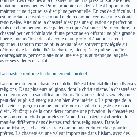
domine. Les défis liés à la chasteté incluent la pression sociale et les
tentations permanentes. Pour surmonter ces défis, il est important de
maintenir une rigoureuse discipline personnelle. En cas de difficulté, il
est important de garder le moral et de recommencer avec une volonté
renouvelée. Atteindre la chasteté n’est pas une question de perfection
mais de cheminement avec patience et persévérance. Pour conclure, la
chasteté peut enrichir la vie d’une personne en offrant une plus grande
liberté, une maîtrise de soi accrue et un profond épanouissement
spirituel. Dans un monde où la sexualité est souvent privilégiée au
détriment de la spiritualité, la chasteté, bien qu’elle puisse paraître
contraignante, permet d’atteindre une vie plus authentique, alignée
avec ses valeurs et sa foi.
La chasteté renforce le cheminement spirituel.
La connexion entre chasteté et spiritualité est bien établie dans diverses
religions. Dans plusieurs religions, dont le christianisme, la chasteté est
un chemin vers la sanctification. En maîtrisant ses désirs sexuels, on
peut dédier plus d’énergie à son bien-être intérieur. La pratique de la
chasteté est perçue comme une offrande de soi et un geste de respect
divin. Plutôt que de la considérer comme une privation, la chasteté est
vue comme un choix pour élever l’âme. La chasteté est abordée de
manière différente dans diverses traditions religieuses. Dans le
catholicisme, la chasteté est vue comme une vertu cruciale pour les
prêtres. La chasteté est une valeur importante dans l’islam, avec des