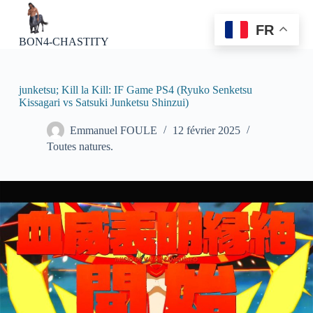
P
a
FR
s
BON4-CHASTITY
s
e
r
a
junketsu; Kill la Kill: IF Game PS4 (Ryuko Senketsu
u
Kissagari vs Satsuki Junketsu Shinzui)
c
o
Emmanuel FOULE
12 février 2025
n
Toutes natures.
t
e
n
u