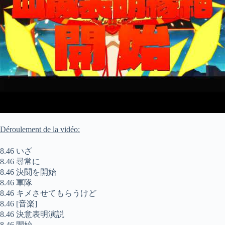
Déroulement de la vidéo:
8.46 いざ
8.46 尋常に
8.46 決闘を開始
8.46 軍隊
8.46 キメさせてもらうけど
8.46 [音楽]
8.46 決意表明演説
8.46 開始