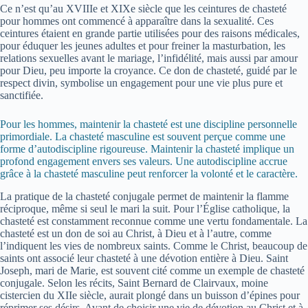
Ce n’est qu’au XVIIIe et XIXe siècle que les ceintures de chasteté
pour hommes ont commencé à apparaître dans la sexualité. Ces
ceintures étaient en grande partie utilisées pour des raisons médicales,
pour éduquer les jeunes adultes et pour freiner la masturbation, les
relations sexuelles avant le mariage, l’infidélité, mais aussi par amour
pour Dieu, peu importe la croyance. Ce don de chasteté, guidé par le
respect divin, symbolise un engagement pour une vie plus pure et
sanctifiée.
Pour les hommes, maintenir la chasteté est une discipline personnelle
primordiale. La chasteté masculine est souvent perçue comme une
forme d’autodiscipline rigoureuse. Maintenir la chasteté implique un
profond engagement envers ses valeurs. Une autodiscipline accrue
grâce à la chasteté masculine peut renforcer la volonté et le caractère.
La pratique de la chasteté conjugale permet de maintenir la flamme
réciproque, même si seul le mari la suit. Pour l’Église catholique, la
chasteté est constamment reconnue comme une vertu fondamentale. La
chasteté est un don de soi au Christ, à Dieu et à l’autre, comme
l’indiquent les vies de nombreux saints. Comme le Christ, beaucoup de
saints ont associé leur chasteté à une dévotion entière à Dieu. Saint
Joseph, mari de Marie, est souvent cité comme un exemple de chasteté
conjugale. Selon les récits, Saint Bernard de Clairvaux, moine
cistercien du XIIe siècle, aurait plongé dans un buisson d’épines pour
réprimer ses désirs. Avant de choisir une vie de dévotion au Christ et à