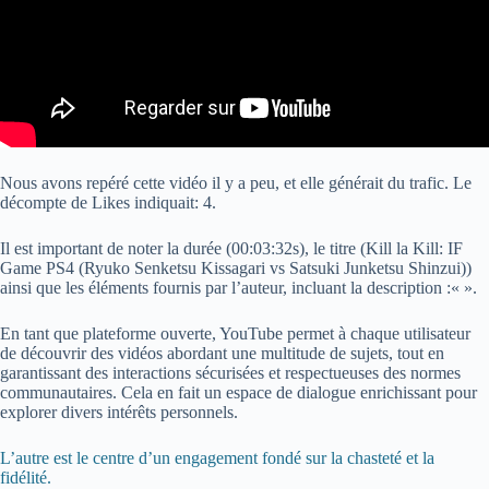
Nous avons repéré cette vidéo il y a peu, et elle générait du trafic. Le
décompte de Likes indiquait: 4.
Il est important de noter la durée (00:03:32s), le titre (Kill la Kill: IF
Game PS4 (Ryuko Senketsu Kissagari vs Satsuki Junketsu Shinzui))
ainsi que les éléments fournis par l’auteur, incluant la description :«
».
En tant que plateforme ouverte, YouTube permet à chaque utilisateur
de découvrir des vidéos abordant une multitude de sujets, tout en
garantissant des interactions sécurisées et respectueuses des normes
communautaires. Cela en fait un espace de dialogue enrichissant pour
explorer divers intérêts personnels.
L’autre est le centre d’un engagement fondé sur la chasteté et la
fidélité.