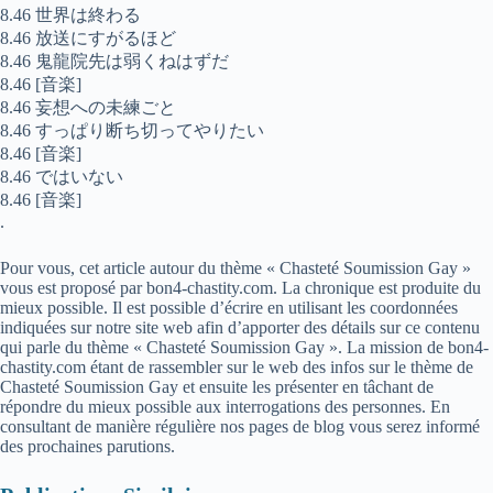
8.46 世界は終わる
8.46 放送にすがるほど
8.46 鬼龍院先は弱くねはずだ
8.46 [音楽]
8.46 妄想への未練ごと
8.46 すっぱり断ち切ってやりたい
8.46 [音楽]
8.46 ではいない
8.46 [音楽]
.
Pour vous, cet article autour du thème « Chasteté Soumission Gay »
vous est proposé par bon4-chastity.com. La chronique est produite du
mieux possible. Il est possible d’écrire en utilisant les coordonnées
indiquées sur notre site web afin d’apporter des détails sur ce contenu
qui parle du thème « Chasteté Soumission Gay ». La mission de bon4-
chastity.com étant de rassembler sur le web des infos sur le thème de
Chasteté Soumission Gay et ensuite les présenter en tâchant de
répondre du mieux possible aux interrogations des personnes. En
consultant de manière régulière nos pages de blog vous serez informé
des prochaines parutions.