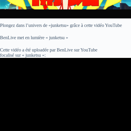
Plongez dans l’univers de «junketsu» grâce à cette vidéo YouTube
BenLive met en lumière « junketsu »
Cette vidéo a été uploadée par BenLive sur YouTube
focalisé sur « junketsu »: