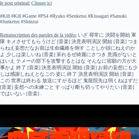
le post original:
Cliquer ici
#Kill #Kill #Game #PS4 #Ryuko #Senketsu #Kissagari #Satsuki
#Junketsu #Shinzui
Retranscription des paroles de la vidéo:
いざ 尋常に 決闘を開始 軍
隊 キメさせてもらうけど [音楽] 決意表明演説 開始 [音楽] つま
らねえ妄想だなお前は生命繊維を倒す ことしか頭にねえのか
よ 少しは楽しいね [音楽] 呆れるぜ綺麗にさつき 意識がないと
はいえ テメーの部下を攻撃するとはな そんなに宿願の方が大
事かよ 終了 [音楽] 決意表明演説 開始 [音楽] お前の妄想にも少
しは感謝しねえとなこの 姿に 終了 決意表明演説 開始 [音楽]
この 世界は終わる 放送にすがるほど 鬼龍院先は弱くねはずだ
[音楽] 妄想への未練ごと すっぱり断ち切ってやりたい [音楽]
ではいない [音楽] .