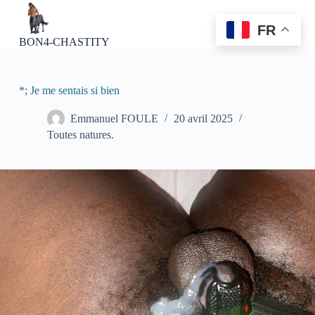
P
a
FR
s
BON4-CHASTITY
s
e
r
a
*; Je me sentais si bien
u
c
Emmanuel FOULE
20 avril 2025
o
Toutes natures.
n
t
e
n
u