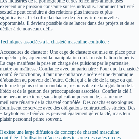
Les industries de la pornographie et des rencontres amoureuses
exercent une pression constante sur les individus. Diminuer l’activité
sexuelle peut conduire à des relations plus intenses et plus
significatives. Cela offre la chance de découvrir de nouvelles
opportunités. Il devient possible de se lancer dans des projets et de se
dédier à de nouveaux défis.
Techniques associées à la chasteté masculine contrôlée :
Accessoires de chasteté : Une cage de chasteté est mise en place pour
empêcher physiquement la manipulation ou la masturbation du pénis.
La cage manifeste la prise en charge des pulsions par le partenaire,
maître ou maîtresse.Confiance avec un partenaire : Pour que la chasteté
contrôlée fonctionne, il faut une confiance sincère et une dynamique
d’abandon au pouvoir de l’autre. Celui qui a la clé de la cage ou qui
enferme le pénis est un mandataire, responsable de la régulation de la
libido et de la gestion des préoccupations associées. Confier la clé à
une personne externe, sans implication personnelle, assure une
meilleure réussite de la chasteté contrôlée. Des coachs et sexologues
fournissent ce service avec des obligations contractuelles strictes. Des
« keyholders » bénévoles peuvent également gérer la clé, mais leur
plaisir personnel prime souvent.
Il existe une large diffusion du concept de chasteté masculine
contrôlée. L’utilisation d’accessoires tels que des cages ou des