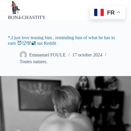
P
a
FR
s
BON4-CHASTITY
s
e
r
a
*,I just love teasing him.. reminding him of what he has to
u
earn 😈🥵💯🔐 sur Reddit
c
o
Emmanuel FOULE
17 octobre 2024
n
Toutes natures.
t
e
n
u