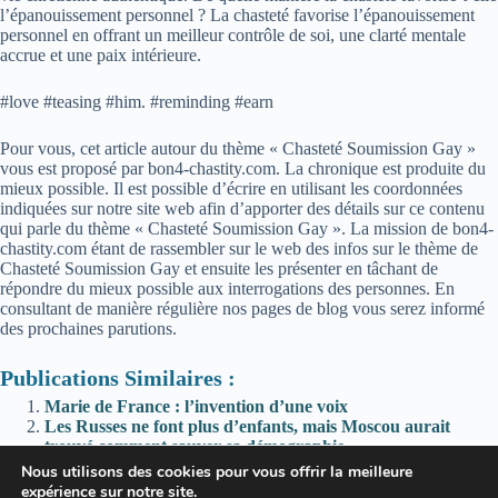
l’épanouissement personnel ? La chasteté favorise l’épanouissement
personnel en offrant un meilleur contrôle de soi, une clarté mentale
accrue et une paix intérieure.
#love #teasing #him. #reminding #earn
Pour vous, cet article autour du thème « Chasteté Soumission Gay »
vous est proposé par bon4-chastity.com. La chronique est produite du
mieux possible. Il est possible d’écrire en utilisant les coordonnées
indiquées sur notre site web afin d’apporter des détails sur ce contenu
qui parle du thème « Chasteté Soumission Gay ». La mission de bon4-
chastity.com étant de rassembler sur le web des infos sur le thème de
Chasteté Soumission Gay et ensuite les présenter en tâchant de
répondre du mieux possible aux interrogations des personnes. En
consultant de manière régulière nos pages de blog vous serez informé
des prochaines parutions.
Publications Similaires :
Marie de France : l’invention d’une voix
Les Russes ne font plus d’enfants, mais Moscou aurait
trouvé comment sauver sa démographie
chasteté,Psychologie 27 — L’adolescence et l’acquisition de
Nous utilisons des cookies pour vous offrir la meilleure
la chasteté, par Arnaud Dumouch / sur Youtube
expérience sur notre site.