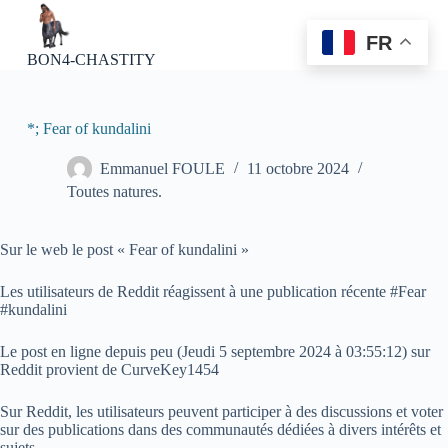
P
a
FR
s
BON4-CHASTITY
s
e
r
a
*; Fear of kundalini
u
c
Emmanuel FOULE
11 octobre 2024
o
Toutes natures.
n
t
e
Sur le web le post « Fear of kundalini »
n
u
Les utilisateurs de Reddit réagissent à une publication récente #Fear
#kundalini
Le post en ligne depuis peu (
Jeudi 5 septembre 2024 à 03:55:12
) sur
Reddit provient de CurveKey1454
Sur Reddit, les utilisateurs peuvent participer à des discussions et voter
sur des publications dans des communautés dédiées à divers intérêts et
sujets.