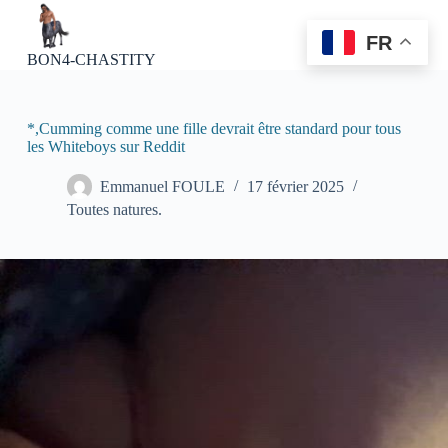
P
a
FR
s
BON4-CHASTITY
s
e
r
a
*,Cumming comme une fille devrait être standard pour tous
u
les Whiteboys sur Reddit
c
o
Emmanuel FOULE
17 février 2025
n
Toutes natures.
t
e
n
u