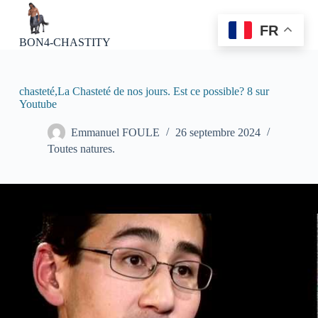
P
a
FR
s
BON4-CHASTITY
s
e
r
a
chasteté,La Chasteté de nos jours. Est ce possible? 8 sur
u
Youtube
c
o
Emmanuel FOULE
26 septembre 2024
n
Toutes natures.
t
e
n
u