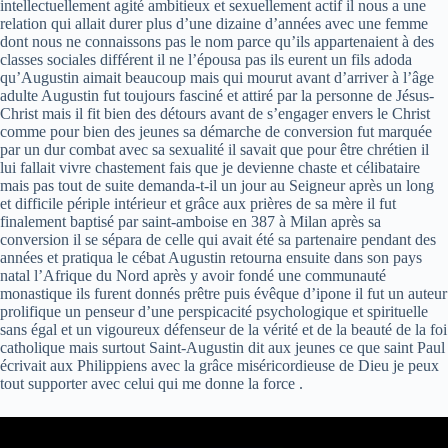
intellectuellement agité ambitieux et sexuellement actif il nous a une
relation qui allait durer plus d’une dizaine d’années avec une femme
dont nous ne connaissons pas le nom parce qu’ils appartenaient à des
classes sociales différent il ne l’épousa pas ils eurent un fils adoda
qu’Augustin aimait beaucoup mais qui mourut avant d’arriver à l’âge
adulte Augustin fut toujours fasciné et attiré par la personne de Jésus-
Christ mais il fit bien des détours avant de s’engager envers le Christ
comme pour bien des jeunes sa démarche de conversion fut marquée
par un dur combat avec sa sexualité il savait que pour être chrétien il
lui fallait vivre chastement fais que je devienne chaste et célibataire
mais pas tout de suite demanda-t-il un jour au Seigneur après un long
et difficile périple intérieur et grâce aux prières de sa mère il fut
finalement baptisé par saint-amboise en 387 à Milan après sa
conversion il se sépara de celle qui avait été sa partenaire pendant des
années et pratiqua le cébat Augustin retourna ensuite dans son pays
natal l’Afrique du Nord après y avoir fondé une communauté
monastique ils furent donnés prêtre puis évêque d’ipone il fut un auteur
prolifique un penseur d’une perspicacité psychologique et spirituelle
sans égal et un vigoureux défenseur de la vérité et de la beauté de la foi
catholique mais surtout Saint-Augustin dit aux jeunes ce que saint Paul
écrivait aux Philippiens avec la grâce miséricordieuse de Dieu je peux
tout supporter avec celui qui me donne la force .