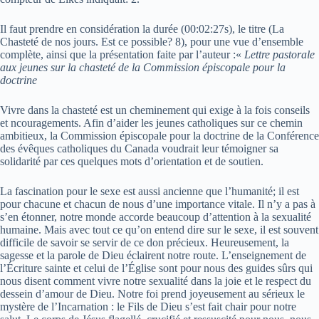
Il faut prendre en considération la durée (00:02:27s), le titre (La
Chasteté de nos jours. Est ce possible? 8), pour une vue d’ensemble
complète, ainsi que la présentation faite par l’auteur :«
Lettre pastorale
aux jeunes sur la chasteté de la Commission épiscopale pour la
doctrine
Vivre dans la chasteté est un cheminement qui exige à la fois conseils
et ncouragements. Afin d’aider les jeunes catholiques sur ce chemin
ambitieux, la Commission épiscopale pour la doctrine de la Conférence
des évêques catholiques du Canada voudrait leur témoigner sa
solidarité par ces quelques mots d’orientation et de soutien.
La fascination pour le sexe est aussi ancienne que l’humanité; il est
pour chacune et chacun de nous d’une importance vitale. Il n’y a pas à
s’en étonner, notre monde accorde beaucoup d’attention à la sexualité
humaine. Mais avec tout ce qu’on entend dire sur le sexe, il est souvent
difficile de savoir se servir de ce don précieux. Heureusement, la
sagesse et la parole de Dieu éclairent notre route. L’enseignement de
l’Écriture sainte et celui de l’Église sont pour nous des guides sûrs qui
nous disent comment vivre notre sexualité dans la joie et le respect du
dessein d’amour de Dieu. Notre foi prend joyeusement au sérieux le
mystère de l’Incarnation : le Fils de Dieu s’est fait chair pour notre