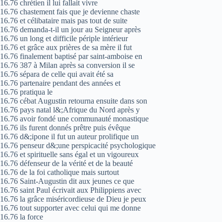
16.76 chrétien il lui fallait vivre
16.76 chastement fais que je devienne chaste
16.76 et célibataire mais pas tout de suite
16.76 demanda-t-il un jour au Seigneur après
16.76 un long et difficile périple intérieur
16.76 et grâce aux prières de sa mère il fut
16.76 finalement baptisé par saint-amboise en
16.76 387 à Milan après sa conversion il se
16.76 sépara de celle qui avait été sa
16.76 partenaire pendant des années et
16.76 pratiqua le
16.76 cébat Augustin retourna ensuite dans son
16.76 pays natal l&;Afrique du Nord après y
16.76 avoir fondé une communauté monastique
16.76 ils furent donnés prêtre puis évêque
16.76 d&;ipone il fut un auteur prolifique un
16.76 penseur d&;une perspicacité psychologique
16.76 et spirituelle sans égal et un vigoureux
16.76 défenseur de la vérité et de la beauté
16.76 de la foi catholique mais surtout
16.76 Saint-Augustin dit aux jeunes ce que
16.76 saint Paul écrivait aux Philippiens avec
16.76 la grâce miséricordieuse de Dieu je peux
16.76 tout supporter avec celui qui me donne
16.76 la force