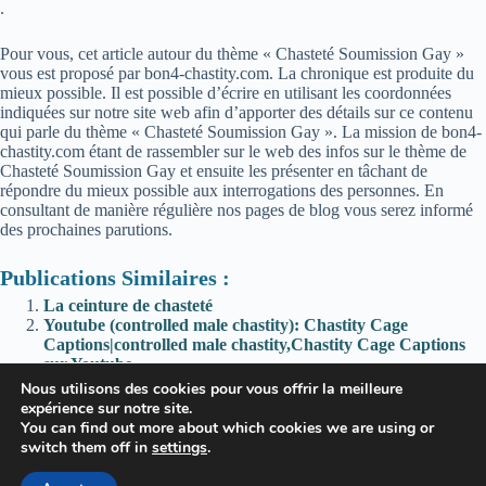
.
Pour vous, cet article autour du thème « Chasteté Soumission Gay »
vous est proposé par bon4-chastity.com. La chronique est produite du
mieux possible. Il est possible d’écrire en utilisant les coordonnées
indiquées sur notre site web afin d’apporter des détails sur ce contenu
qui parle du thème « Chasteté Soumission Gay ». La mission de bon4-
chastity.com étant de rassembler sur le web des infos sur le thème de
Chasteté Soumission Gay et ensuite les présenter en tâchant de
répondre du mieux possible aux interrogations des personnes. En
consultant de manière régulière nos pages de blog vous serez informé
des prochaines parutions.
Publications Similaires :
La ceinture de chasteté
Youtube (controlled male chastity): Chastity Cage
Captions|controlled male chastity,Chastity Cage Captions
sur Youtube
Affaire Abbé Pierre : « C’était la machine à cash… » Un
Nous utilisons des cookies pour vous offrir la meilleure
trop long silence nourri par son statut d’icône
expérience sur notre site.
chasteté,La chasteté : Quelles sont les limites ? sur Youtube
You can find out more about which cookies we are using or
switch them off in
settings
.