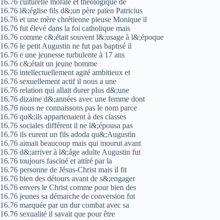
16.76 culturelle morale et théologique de
16.76 l&;église fils d&;un père païen Patricius
16.76 et une mère chrétienne pieuse Monique il
16.76 fut élevé dans la foi catholique mais
16.76 comme c&;était souvent l&;usage à l&;époque
16.76 le petit Augustin ne fut pas baptisé il
16.76 e une jeunesse turbulente à 17 ans
16.76 c&;était un jeune homme
16.76 intellectuellement agité ambitieux et
16.76 sexuellement actif il nous a une
16.76 relation qui allait durer plus d&;une
16.76 dizaine d&;années avec une femme dont
16.76 nous ne connaissons pas le nom parce
16.76 qu&;ils appartenaient à des classes
16.76 sociales différent il ne l&;épousa pas
16.76 ils eurent un fils adoda qu&;Augustin
16.76 aimait beaucoup mais qui mourut avant
16.76 d&;arriver à l&;âge adulte Augustin fut
16.76 toujours fasciné et attiré par la
16.76 personne de Jésus-Christ mais il fit
16.76 bien des détours avant de s&;engager
16.76 envers le Christ comme pour bien des
16.76 jeunes sa démarche de conversion fut
16.76 marquée par un dur combat avec sa
16.76 sexualité il savait que pour être