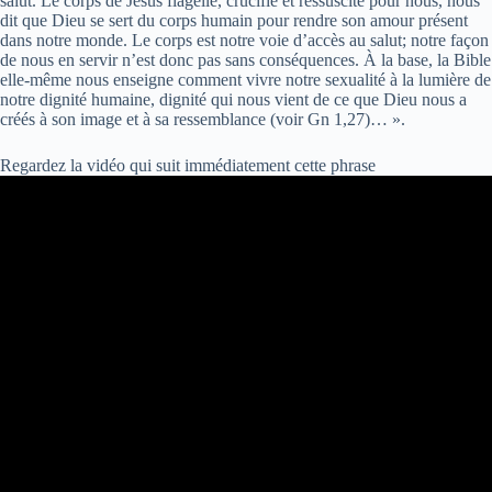
salut. Le corps de Jésus flagellé, crucifié et ressuscité pour nous, nous
dit que Dieu se sert du corps humain pour rendre son amour présent
dans notre monde. Le corps est notre voie d’accès au salut; notre façon
de nous en servir n’est donc pas sans conséquences. À la base, la Bible
elle-même nous enseigne comment vivre notre sexualité à la lumière de
notre dignité humaine, dignité qui nous vient de ce que Dieu nous a
créés à son image et à sa ressemblance (voir Gn 1,27)… ».
Regardez la vidéo qui suit immédiatement cette phrase