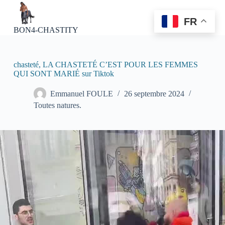
P
a
FR
s
BON4-CHASTITY
s
e
r
a
chasteté, LA CHASTETÉ C’EST POUR LES FEMMES
u
QUI SONT MARIÉ sur Tiktok
c
o
Emmanuel FOULE
26 septembre 2024
n
Toutes natures.
t
e
n
u