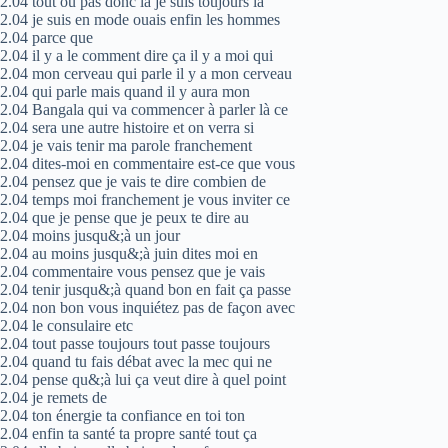
2.04 tout ou pas donc là je suis toujours là
2.04 je suis en mode ouais enfin les hommes
2.04 parce que
2.04 il y a le comment dire ça il y a moi qui
2.04 mon cerveau qui parle il y a mon cerveau
2.04 qui parle mais quand il y aura mon
2.04 Bangala qui va commencer à parler là ce
2.04 sera une autre histoire et on verra si
2.04 je vais tenir ma parole franchement
2.04 dites-moi en commentaire est-ce que vous
2.04 pensez que je vais te dire combien de
2.04 temps moi franchement je vous inviter ce
2.04 que je pense que je peux te dire au
2.04 moins jusqu&;à un jour
2.04 au moins jusqu&;à juin dites moi en
2.04 commentaire vous pensez que je vais
2.04 tenir jusqu&;à quand bon en fait ça passe
2.04 non bon vous inquiétez pas de façon avec
2.04 le consulaire etc
2.04 tout passe toujours tout passe toujours
2.04 quand tu fais débat avec la mec qui ne
2.04 pense qu&;à lui ça veut dire à quel point
2.04 je remets de
2.04 ton énergie ta confiance en toi ton
2.04 enfin ta santé ta propre santé tout ça