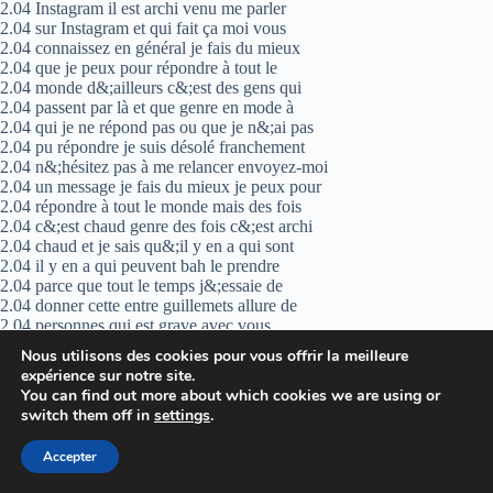
2.04 Instagram il est archi venu me parler
2.04 sur Instagram et qui fait ça moi vous
2.04 connaissez en général je fais du mieux
2.04 que je peux pour répondre à tout le
2.04 monde d&;ailleurs c&;est des gens qui
2.04 passent par là et que genre en mode à
2.04 qui je ne répond pas ou que je n&;ai pas
2.04 pu répondre je suis désolé franchement
2.04 n&;hésitez pas à me relancer envoyez-moi
2.04 un message je fais du mieux je peux pour
2.04 répondre à tout le monde mais des fois
2.04 c&;est chaud genre des fois c&;est archi
2.04 chaud et je sais qu&;il y en a qui sont
2.04 il y en a qui peuvent bah le prendre
2.04 parce que tout le temps j&;essaie de
2.04 donner cette entre guillemets allure de
2.04 personnes qui est grave avec vous
2.04 c&;était etc et que je me réponds pas je
Nous utilisons des cookies pour vous offrir la meilleure
2.04 sais qu&;il y en a qui peuvent grave mal
expérience sur notre site.
2.04 le prendre mais vraiment
You can find out more about which cookies we are using or
2.04 pensais pas que c&;est contre vous parce
switch them off in
settings
.
2.04 que vraiment ça allait archi pas c&;est
2.04 juste que répondre à tout le monde des
Accepter
2.04 fois c&;est compliqué en fait je fais du
2.04 mieux que je peux même par rapport aux