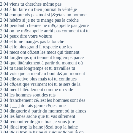
2.04 viens tu cherches même pas
2.04 à lui faire du bien journal la vérité je
2.04 comprends pas moi si j&;étais un homme
2.04 hétéro si je ne te mange pas la crèche
2.04 pendant 5 heures ne m&;appelle pas genre
2.04 on ne m&;appelle archi pas comment toi tu
2.04 peux dire votre voiture
2.04 et tu ne manges pas la touche
2.04 et le plus grand il respecte que les
2.04 mecs ont c&;est les mecs qui tiennent
2.04 longtemps qui tiennent longtemps parce
2.04 que littéralement à partir du moment où
2.04 tu tiens longtemps et tu travailles tu
2.04 vois que la meuf au bout d&;un moment
2.04 elle active plus mais toi tu continues
2.04 c&;est que vraiment toi tu te sers de la
2.04 meuf littéralement comme un vide
2.04 les hommes sont des rats
2.04 franchement c&;est les hommes sont des
2.04 [ __ ] de rats genre c&;est une
2.04 dinguerie à partir du moment où tu aimes
2.04 les âmes sache que tu vas sûrement
2.04 rencontrer de gros bras je vous jure
2.04 j&;ai trop la haine j&;ai trop la haine
2.04 j&;ai trop la haine si aujourd&;hui là on