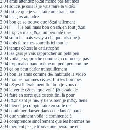
2.04 amis attendez j&;ai même pas fait mes
2.04 soucis je suis là je vais faire la vidéo
2.04 est-ce que je vais faire une transition
2.04 les gars attendez
2.04 bon ça se trouve que j&;ai tellement
2.04 [ __ ] le bail mais bon on s&;en fout j&;ai
2.04 trop ça mais j&;ai un peu raté mes
2.04 sourcils mais vas-y à chaque fois que je
2.04 dois faire mes sourcils ici tout le
2.04 temps c&;est la catastrophe
2.04 les gars je vais rapprocher un petit peu
2.04 voilà je rapproche comme ça comme ça pas
2.04 trop mais quand même un petit peu comme
2.04 ça on peut parler tranquillement
2.04 bon les amis comme d&;habitude la vidéo
2.04 moi les hommes c&;est fini les hommes
2.04 c&;est littéralement fini bon je vous dis
2.04 la vérité c&;est que voilà j&;essaie de
2.04 faire en sorte que ce soit fini là pour
2.04 l&;instant je m&;y tiens bien je m&;y tiens
2.04 bien et je compte faire en sorte de
2.04 continuer danser dans cette lancée parce
2.04 que vraiment voilà je commence à
2.04 comprendre sincèrement que les hommes ne
2.04 méritent pas je trouve une personne en