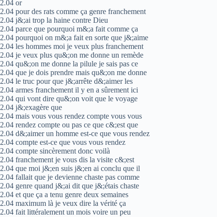
2.04 or
2.04 pour des rats comme ça genre franchement
2.04 j&;ai trop la haine contre Dieu
2.04 parce que pourquoi m&;a fait comme ça
2.04 pourquoi on m&;a fait en sorte que j&;aime
2.04 les hommes moi je veux plus franchement
2.04 je veux plus qu&;on me donne un remède
2.04 qu&;on me donne la pilule je sais pas ce
2.04 que je dois prendre mais qu&;on me donne
2.04 le truc pour que j&;arrête d&;aimer les
2.04 armes franchement il y en a sûrement ici
2.04 qui vont dire qu&;on voit que le voyage
2.04 j&;exagère que
2.04 mais vous vous rendez compte vous vous
2.04 rendez compte ou pas ce que c&;est que
2.04 d&;aimer un homme est-ce que vous rendez
2.04 compte est-ce que vous vous rendez
2.04 compte sincèrement donc voilà
2.04 franchement je vous dis la visite c&;est
2.04 que moi j&;en suis j&;en ai conclu que il
2.04 fallait que je devienne chaste pas comme
2.04 genre quand j&;ai dit que j&;étais chaste
2.04 et que ça a tenu genre deux semaines
2.04 maximum là je veux dire la vérité ça
2.04 fait littéralement un mois voire un peu