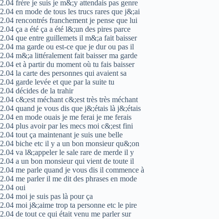
2.04 frère je suis je m&;y attendais pas genre
2.04 en mode de tous les trucs rares que j&;ai
2.04 rencontrés franchement je pense que lui
2.04 ça a été ça a été l&;un des pires parce
2.04 que entre guillemets il m&;a fait baisser
2.04 ma garde ou est-ce que je dur ou pas il
2.04 m&;a littéralement fait baisser ma garde
2.04 et à partir du moment où tu fais baisser
2.04 la carte des personnes qui avaient sa
2.04 garde levée et que par la suite tu
2.04 décides de la trahir
2.04 c&;est méchant c&;est très très méchant
2.04 quand je vous dis que j&;étais là j&;étais
2.04 en mode ouais je me ferai je me ferais
2.04 plus avoir par les mecs moi c&;est fini
2.04 tout ça maintenant je suis une belle
2.04 biche etc il y a un bon monsieur qu&;on
2.04 va l&;appeler le sale rare de merde il y
2.04 a un bon monsieur qui vient de toute il
2.04 me parle quand je vous dis il commence à
2.04 me parler il me dit des phrases en mode
2.04 oui
2.04 moi je suis pas là pour ça
2.04 moi j&;aime trop ta personne etc le pire
2.04 de tout ce qui était venu me parler sur