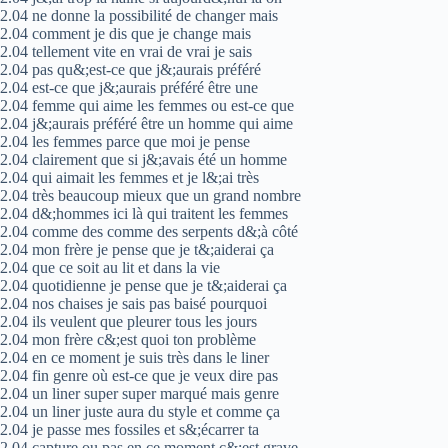
2.04 ne donne la possibilité de changer mais
2.04 comment je dis que je change mais
2.04 tellement vite en vrai de vrai je sais
2.04 pas qu&;est-ce que j&;aurais préféré
2.04 est-ce que j&;aurais préféré être une
2.04 femme qui aime les femmes ou est-ce que
2.04 j&;aurais préféré être un homme qui aime
2.04 les femmes parce que moi je pense
2.04 clairement que si j&;avais été un homme
2.04 qui aimait les femmes et je l&;ai très
2.04 très beaucoup mieux que un grand nombre
2.04 d&;hommes ici là qui traitent les femmes
2.04 comme des comme des serpents d&;à côté
2.04 mon frère je pense que je t&;aiderai ça
2.04 que ce soit au lit et dans la vie
2.04 quotidienne je pense que je t&;aiderai ça
2.04 nos chaises je sais pas baisé pourquoi
2.04 ils veulent que pleurer tous les jours
2.04 mon frère c&;est quoi ton problème
2.04 en ce moment je suis très dans le liner
2.04 fin genre où est-ce que je veux dire pas
2.04 un liner super super marqué mais genre
2.04 un liner juste aura du style et comme ça
2.04 je passe mes fossiles et s&;écarrer ta
2.04 capture ou pas en ce moment c&;est grave