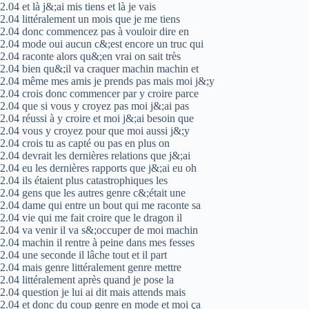
2.04 et là j&;ai mis tiens et là je vais
2.04 littéralement un mois que je me tiens
2.04 donc commencez pas à vouloir dire en
2.04 mode oui aucun c&;est encore un truc qui
2.04 raconte alors qu&;en vrai on sait très
2.04 bien qu&;il va craquer machin machin et
2.04 même mes amis je prends pas mais moi j&;y
2.04 crois donc commencer par y croire parce
2.04 que si vous y croyez pas moi j&;ai pas
2.04 réussi à y croire et moi j&;ai besoin que
2.04 vous y croyez pour que moi aussi j&;y
2.04 crois tu as capté ou pas en plus on
2.04 devrait les dernières relations que j&;ai
2.04 eu les dernières rapports que j&;ai eu oh
2.04 ils étaient plus catastrophiques les
2.04 gens que les autres genre c&;était une
2.04 dame qui entre un bout qui me raconte sa
2.04 vie qui me fait croire que le dragon il
2.04 va venir il va s&;occuper de moi machin
2.04 machin il rentre à peine dans mes fesses
2.04 une seconde il lâche tout et il part
2.04 mais genre littéralement genre mettre
2.04 littéralement après quand je pose la
2.04 question je lui ai dit mais attends mais
2.04 et donc du coup genre en mode et moi ça