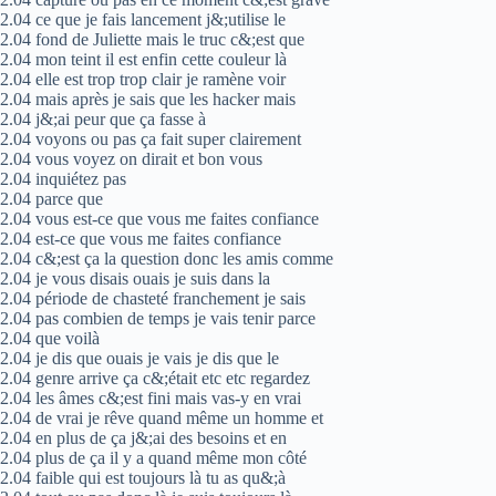
2.04 ce que je fais lancement j&;utilise le
2.04 fond de Juliette mais le truc c&;est que
2.04 mon teint il est enfin cette couleur là
2.04 elle est trop trop clair je ramène voir
2.04 mais après je sais que les hacker mais
2.04 j&;ai peur que ça fasse à
2.04 voyons ou pas ça fait super clairement
2.04 vous voyez on dirait et bon vous
2.04 inquiétez pas
2.04 parce que
2.04 vous est-ce que vous me faites confiance
2.04 est-ce que vous me faites confiance
2.04 c&;est ça la question donc les amis comme
2.04 je vous disais ouais je suis dans la
2.04 période de chasteté franchement je sais
2.04 pas combien de temps je vais tenir parce
2.04 que voilà
2.04 je dis que ouais je vais je dis que le
2.04 genre arrive ça c&;était etc etc regardez
2.04 les âmes c&;est fini mais vas-y en vrai
2.04 de vrai je rêve quand même un homme et
2.04 en plus de ça j&;ai des besoins et en
2.04 plus de ça il y a quand même mon côté
2.04 faible qui est toujours là tu as qu&;à