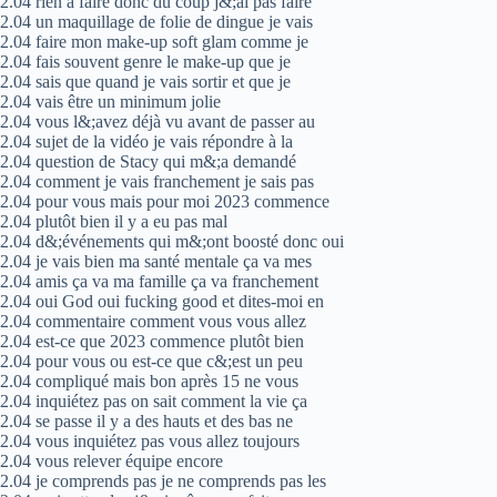
2.04 rien à faire donc du coup j&;ai pas faire
2.04 un maquillage de folie de dingue je vais
2.04 faire mon make-up soft glam comme je
2.04 fais souvent genre le make-up que je
2.04 sais que quand je vais sortir et que je
2.04 vais être un minimum jolie
2.04 vous l&;avez déjà vu avant de passer au
2.04 sujet de la vidéo je vais répondre à la
2.04 question de Stacy qui m&;a demandé
2.04 comment je vais franchement je sais pas
2.04 pour vous mais pour moi 2023 commence
2.04 plutôt bien il y a eu pas mal
2.04 d&;événements qui m&;ont boosté donc oui
2.04 je vais bien ma santé mentale ça va mes
2.04 amis ça va ma famille ça va franchement
2.04 oui God oui fucking good et dites-moi en
2.04 commentaire comment vous vous allez
2.04 est-ce que 2023 commence plutôt bien
2.04 pour vous ou est-ce que c&;est un peu
2.04 compliqué mais bon après 15 ne vous
2.04 inquiétez pas on sait comment la vie ça
2.04 se passe il y a des hauts et des bas ne
2.04 vous inquiétez pas vous allez toujours
2.04 vous relever équipe encore
2.04 je comprends pas je ne comprends pas les