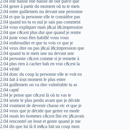
2.04 elle baisse elle baisse de ouf parce que
2.04 genre à partir du moment où tu te mets
2.04 entre guillemets nu devant une personne
2.04 et que la personne elle te considère pas
2.04 quand toi tu es nul je sais pas comment
2.04 vous expliquer mais j&;ai l&;impression
2.04 que c&;est plus dur que quand je rentre
2.04 juste vous êtes habillé vous vous
2.04 embrouiller et que tu vois ce que je
2.04 veux dire ou pas j&;ai l&;impression que
2.04 quand tu te mets une nu devant une
2.04 personne c&;est comme si je remette à
2.04 plus rien à cacher bah en vrai c&;est la
2.04 vérité
2.04 donc du coup la personne elle te voit en
2.04 fait à tout moment le plus entre
2.04 guillemets on va dire vulnérable tu as
2.04 capté
2.04 je pense que c&;est là où tu vas te
2.04 sentir le plus perdu avant que je décide
2.04 vraiment de devenir chasse etc et que je
2.04 veux que je décide que genre en mode
2.04 ouais les hommes c&;est fini etc j&;avais
2.04 rencontré un bout et genre quand je me
2.04 dis que lui là il m&;a fait un coup mon