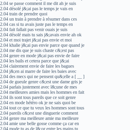
2.04 se passe comment il me dit ah je suis
2.04 désolé j&;ai pas le temps je vais en
2.04 train de prendre quoi
2.04 un train à prendre à résumer dans ces
2.04 cas si tu avais juste pas le temps en
2.04 fait fallait pas venir ouais je suis
2.04 désolé mais tu sais j&;avais envie ah ok
2.04 et moi trajet j&;ai pas envie et moi
2.04 khalie j&;ai pas envie parce que quand je
2.04 me dis que je suis chaste c&;est pas
2.04 genre en mode j&;ai pas envie de faire
2.04 les bails et cetera parce que j&;ai
2.04 clairement envie de faire les bagues
2.04 j&;en ai marre de faire les baies avec
2.04 des mecs qui ne pensent qu&;elle a [ __ ]
2.04 de gueule genre c&;est une dame gris je
2.04 parlais justement avec l&;une de mes
2.04 meilleures amies mais les hommes en fait
2.04 ils sont tous pareils que ce soit genre
2.04 en mode hétéro ok je ne sais quoi be
2.04 tout ce que tu veux les hommes sont tous
2.04 pareils c&;est une dinguerie comment
2.04 genre ma meilleure amie ma meilleure
2.04 amie une belle gosse comme ça car en
2.04 mode tu as de l&;or entre les mains tu