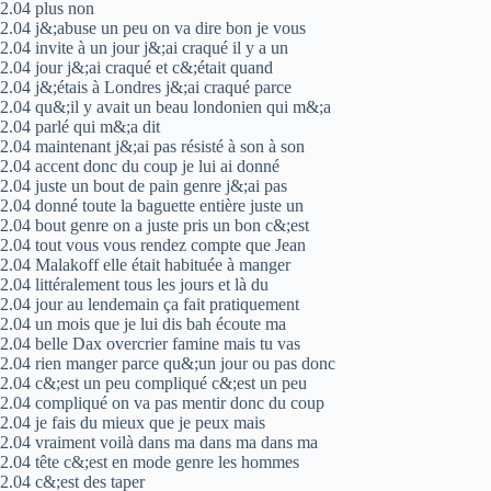
2.04 plus non
2.04 j&;abuse un peu on va dire bon je vous
2.04 invite à un jour j&;ai craqué il y a un
2.04 jour j&;ai craqué et c&;était quand
2.04 j&;étais à Londres j&;ai craqué parce
2.04 qu&;il y avait un beau londonien qui m&;a
2.04 parlé qui m&;a dit
2.04 maintenant j&;ai pas résisté à son à son
2.04 accent donc du coup je lui ai donné
2.04 juste un bout de pain genre j&;ai pas
2.04 donné toute la baguette entière juste un
2.04 bout genre on a juste pris un bon c&;est
2.04 tout vous vous rendez compte que Jean
2.04 Malakoff elle était habituée à manger
2.04 littéralement tous les jours et là du
2.04 jour au lendemain ça fait pratiquement
2.04 un mois que je lui dis bah écoute ma
2.04 belle Dax overcrier famine mais tu vas
2.04 rien manger parce qu&;un jour ou pas donc
2.04 c&;est un peu compliqué c&;est un peu
2.04 compliqué on va pas mentir donc du coup
2.04 je fais du mieux que je peux mais
2.04 vraiment voilà dans ma dans ma dans ma
2.04 tête c&;est en mode genre les hommes
2.04 c&;est des taper