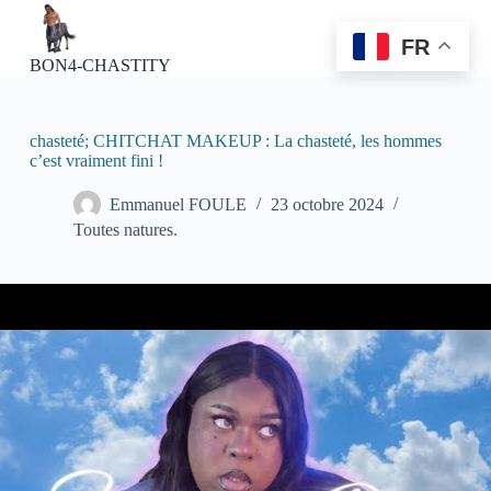
P
a
FR
s
BON4-CHASTITY
s
e
r
a
chasteté; CHITCHAT MAKEUP : La chasteté, les hommes
u
c’est vraiment fini !
c
o
Emmanuel FOULE
23 octobre 2024
n
Toutes natures.
t
e
n
u