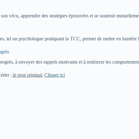
 son vécu, apprendre des stratégies éprouvées et se soutenir mutuelleme
s, tel un psychologue pratiquant la TCC, permet de mettre en lumière le
ogrès
 progrès, à envoyer des rappels motivants et à renforcer les comportemen
céder :
le post original:
Cliquer ici