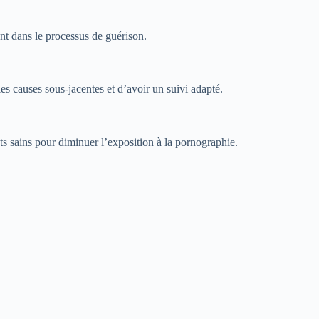
nt dans le processus de guérison.
s causes sous-jacentes et d’avoir un suivi adapté.
ts sains pour diminuer l’exposition à la pornographie.