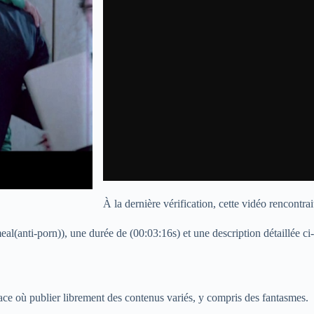
À la dernière vérification, cette vidéo rencontra
al(anti-porn)), une durée de (00:03:16s) et une description détaillée ci-
ace où publier librement des contenus variés, y compris des fantasmes.