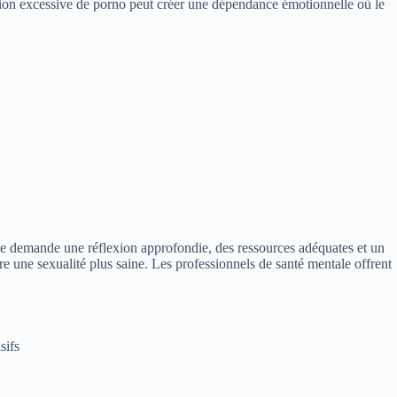
ation excessive de porno peut créer une dépendance émotionnelle où le
hie demande une réflexion approfondie, des ressources adéquates et un
une sexualité plus saine. Les professionnels de santé mentale offrent
sifs