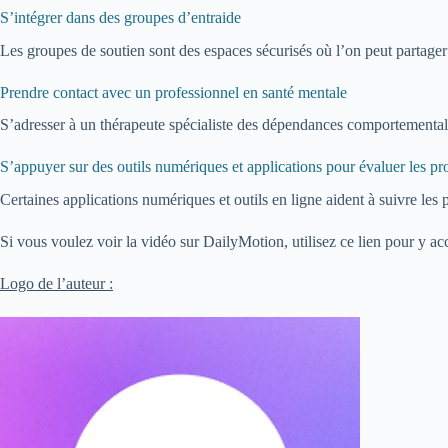
S’intégrer dans des groupes d’entraide
Les groupes de soutien sont des espaces sécurisés où l’on peut partager
Prendre contact avec un professionnel en santé mentale
S’adresser à un thérapeute spécialiste des dépendances comportementale
S’appuyer sur des outils numériques et applications pour évaluer les pr
Certaines applications numériques et outils en ligne aident à suivre les
Si vous voulez voir la vidéo sur DailyMotion, utilisez ce lien pour y ac
Logo de l’auteur :