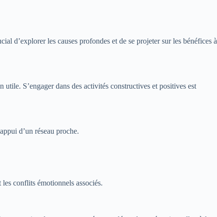
al d’explorer les causes profondes et de se projeter sur les bénéfices à
tile. S’engager dans des activités constructives et positives est
l’appui d’un réseau proche.
les conflits émotionnels associés.