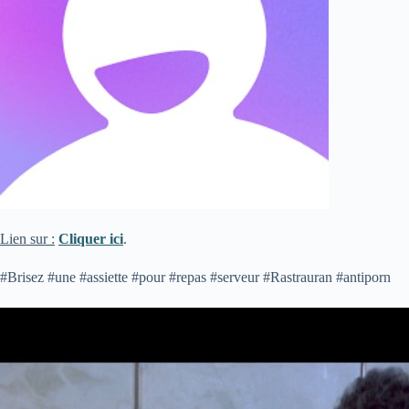
Lien sur :
Cliquer ici
.
#Brisez #une #assiette #pour #repas #serveur #Rastrauran #antiporn