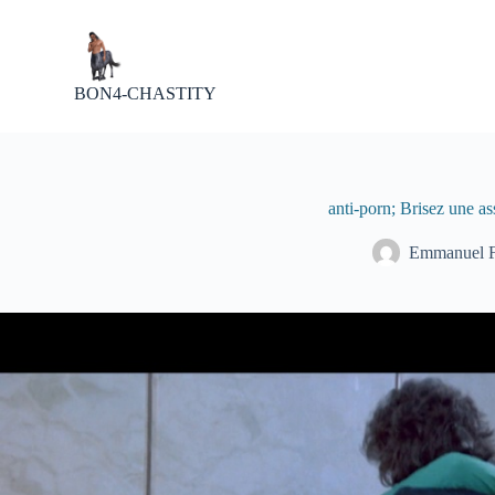
P
a
s
s
BON4-CHASTITY
e
r
a
u
c
o
anti-porn; Brisez une as
n
t
Emmanuel
e
n
u