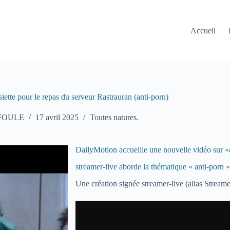
Accueil
siette pour le repas du serveur Rastrauran (anti-porn)
 FOULE
17 avril 2025
Toutes natures.
DailyMotion accueille une nouvelle vidéo sur «
streamer-live aborde la thématique « anti-porn »
Une création signée streamer-live (alias Streame