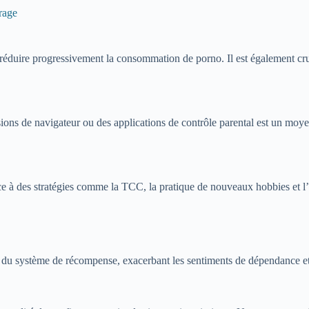
rage
éduire progressivement la consommation de porno. Il est également cruci
ns de navigateur ou des applications de contrôle parental est un moyen u
 grâce à des stratégies comme la TCC, la pratique de nouveaux hobbies et 
 du système de récompense, exacerbant les sentiments de dépendance et 