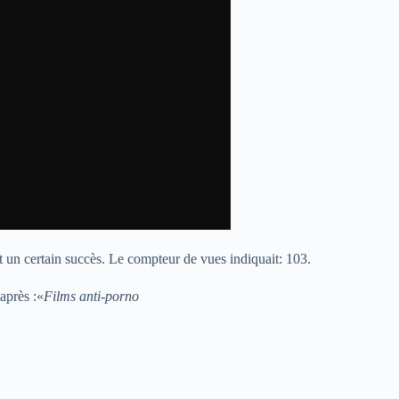
it un certain succès. Le compteur de vues indiquait: 103.
après :«
Films anti-porno