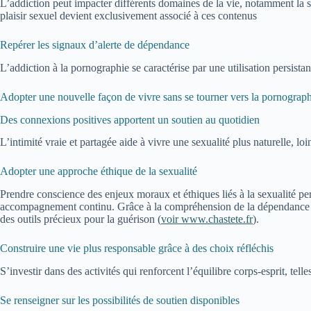
L’addiction peut impacter différents domaines de la vie, notamment la 
plaisir sexuel devient exclusivement associé à ces contenus
Repérer les signaux d’alerte de dépendance
L’addiction à la pornographie se caractérise par une utilisation persistant
Adopter une nouvelle façon de vivre sans se tourner vers la pornograp
Des connexions positives apportent un soutien au quotidien
L’intimité vraie et partagée aide à vivre une sexualité plus naturelle, l
Adopter une approche éthique de la sexualité
Prendre conscience des enjeux moraux et éthiques liés à la sexualité p
accompagnement continu. Grâce à la compréhension de la dépendance et 
des outils précieux pour la guérison (
voir www.chastete.fr
).
Construire une vie plus responsable grâce à des choix réfléchis
S’investir dans des activités qui renforcent l’équilibre corps-esprit, te
Se renseigner sur les possibilités de soutien disponibles