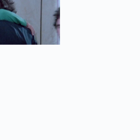
 est proposé par bon4-chastity.com. La chronique est produite du mieux 
u qui parle du thème « Chasteté Soumission Gay ». La mission de bon4-ch
e du mieux possible aux interrogations des personnes. En consultant de