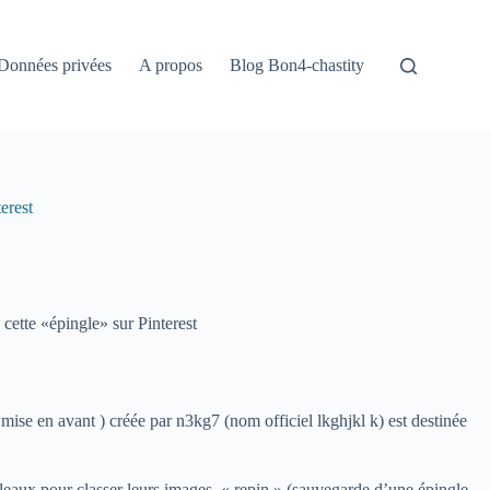
Données privées
A propos
Blog Bon4-chastity
est
tte «épingle» sur Pinterest
mise en avant ) créée par n3kg7 (nom officiel lkghjkl k) est destinée
tableaux pour classer leurs images, « repin » (sauvegarde d’une épingle