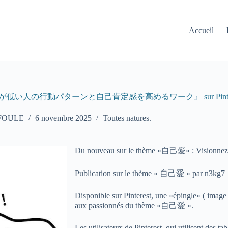
Accueil
低い人の行動パターンと自己肯定感を高めるワーク』 sur Pinter
 FOULE
6 novembre 2025
Toutes natures.
Du nouveau sur le thème «自己愛» : Visionnez ce
Publication sur le thème « 自己愛 » par n3kg7
Disponible sur Pinterest, une «épingle» ( image 
aux passionnés du thème «自己愛 ».
Les utilisateurs de Pinterest, qui utilisent des 