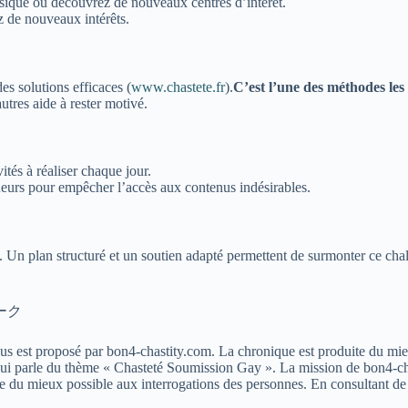
sique ou découvrez de nouveaux centres d’intérêt.
z de nouveaux intérêts.
s solutions efficaces (
www.chastete.fr
).
C’est l’une des méthodes les 
utres aide à rester motivé.
ités à réaliser chaque jour.
ueurs pour empêcher l’accès aux contenus indésirables.
 Un plan structuré et un soutien adapté permettent de surmonter ce challe
ーク
 est proposé par bon4-chastity.com. La chronique est produite du mieux 
u qui parle du thème « Chasteté Soumission Gay ». La mission de bon4-ch
e du mieux possible aux interrogations des personnes. En consultant de