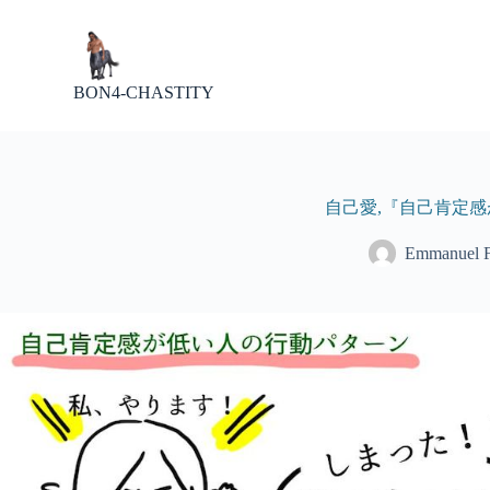
P
a
s
s
BON4-CHASTITY
e
r
a
u
c
o
自己愛,『自己肯定感が
n
t
Emmanuel
e
n
u