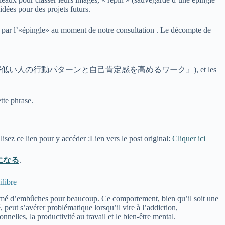
idées pour des projets futurs.
s par l’«épingle» au moment de notre consultation . Le décompte de
re (『自己肯定感が低い人の行動パターンと自己肯定感を高めるワーク』), et les
tte phrase.
lisez ce lien pour y accéder :
Lien vers le post original:
Cliquer ici
になる
.
ilibre
semé d’embûches pour beaucoup. Ce comportement, bien qu’il soit une
, peut s’avérer problématique lorsqu’il vire à l’addiction,
nnelles, la productivité au travail et le bien-être mental.