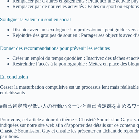
Remplacer par d’autres engagements : Pratiquez une activité phy
Remplacer par de nouvelles activités : Faites du sport ou explore
Souligner la valeur du soutien social
Discuter avec un sexologue : Un professionnel peut guider vers de
Rejoindre des groupes de soutien : Partager ses objectifs avec d’a
Donner des recommandations pour prévenir les rechutes
Créer un emploi du temps quotidien : Inscrivez des tâches et activ
Restreindre l’accès à la pornographie : Mettez en place des bloq
En conclusion
Cesser la masturbation compulsive est un processus lent mais réalisable.
enrichissants.
#自己肯定感が低い人の行動パターンと自己肯定感を高めるワ
Pour vous, cet article autour du thème « Chasteté Soumission Gay » vous
indiquées sur notre site web afin d’apporter des détails sur ce conten
Chasteté Soumission Gay et ensuite les présenter en tâchant de répondr
parutions.